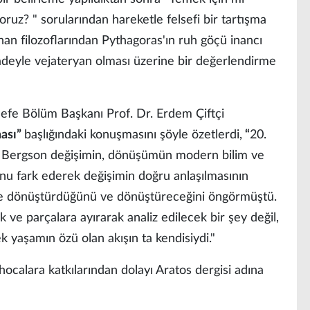
ruz? " sorularından hareketle felsefi bir tartışma
nan filozoflarından Pythagoras'ın ruh göçü inancı
adeyle vejateryan olması üzerine bir değerlendirme
sefe Bölüm Başkanı Prof. Dr. Erdem Çiftçi
ası”
başlığındaki konuşmasını şöyle özetlerdi,
“
20.
ri Bergson değişimin, dönüşümün modern bilim ve
nu fark ederek değişimin doğru anlaşılmasının
lde dönüştürdüğünü ve dönüştüreceğini öngörmüştü.
 ve parçalara ayırarak analiz edilecek bir şey değil,
k yaşamın özü olan akışın ta kendisiydi."
ocalara katkılarından dolayı Aratos dergisi adına