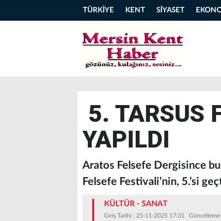
TÜRKİYE
KENT
SİYASET
EKON
5. TARSUS 
YAPILDI
Aratos Felsefe Dergisince bu
Felsefe Festivali’nin, 5.’si ge
KÜLTÜR - SANAT
Giriş Tarihi : 25-11-2025 17:31 Güncelleme