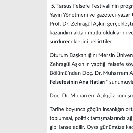
5. Tarsus Felsefe Festivali’nin prog
Yayın Yönetmeni ve gazeteci-yazar U
Prof. Dr. Zehragül Aşkın gerçekleştir
kazandırmaktan mutlu olduklarını ve
sürdüreceklerini bellirttiler.
Oturum Başkanlığını Mersin Ünivers
Zehragül Aşkın’ın yaptığı felsefe söy
Bölümü’nden Doç. Dr.
Muharrem A
Felsefesinin Ana Hatları
” sunumuyla
Doç. Dr.
Muharrem Açıkgöz konuşm
Tarihe boyunca göçün insanlığın ort
toplumsal, politik tartışmalarında ağ
gibi lanse edilir. Oysa günümüze kad