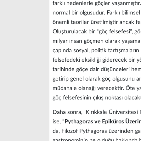
farklı nedenlerle göçler yaşanmıştır. 
normal bir olgusudur. Farklı bilimsel
önemli teoriler üretilmiştir ancak f
Oluşturulacak bir “göç felsefesi”, 
milyar insan göçmen olarak yaşama
çapında sosyal, politik tartışmaları
felsefedeki eksikliği giderecek bir y
tarihinde göçe dair düşünceleri hem
getirip genel olarak göç olgusunu a
müdahale olanağı verecektir. Öte y
göç felsefesinin çıkış noktası olacak
Daha sonra, Kırıkkale Üniversitesi
ise,
“Pythagoras ve Epiküros Üzeri
da, Filozof Pythagoras üzerinden gas
gastronominin ne olduğu hakkında bi