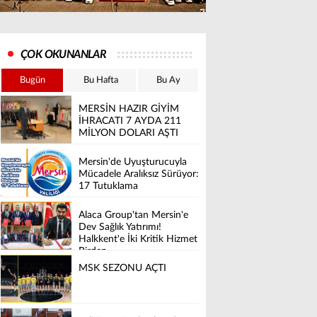
ÇOK OKUNANLAR
Bugün
Bu Hafta
Bu Ay
MERSİN HAZIR GİYİM
İHRACATI 7 AYDA 211
MİLYON DOLARI AŞTI
Mersin'de Uyuşturucuyla
Mücadele Aralıksız Sürüyor:
17 Tutuklama
Alaca Group'tan Mersin'e
Dev Sağlık Yatırımı!
Halkkent'e İki Kritik Hizmet
Birden
MSK SEZONU AÇTI