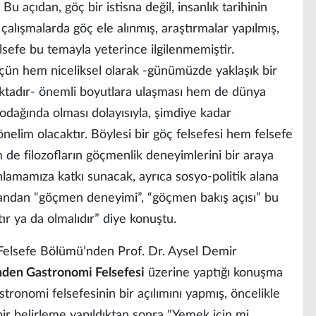
Bu açıdan, göç bir istisna değil, insanlık tarihinin
 çalışmalarda göç ele alınmış, araştırmalar yapılmış,
elsefe bu temayla yeterince ilgilenmemiştir.
göçün hem niceliksel olarak -günümüzde yaklaşık bir
ktadır- önemli boyutlara ulaşması hem de dünya
n odağında olması dolayısıyla, şimdiye kadar
önelim olacaktır. Böylesi bir göç felsefesi hem felsefe
 de filozofların göçmenlik deneyimlerini bir araya
nlamamıza katkı sunacak, ayrıca sosyo-politik alana
andan “göçmen deneyimi”, “göçmen bakış açısı” bu
tır ya da olmalıdır” diye konuştu.
 Felsefe Bölümü’nden Prof. Dr. Aysel Demir
nden Gastronomi Felsefesi
üzerine yaptığı konuşma
tronomi felsefesinin bir açılımını yapmış, öncelikle
r belirleme yapıldıktan sonra "Yemek için mi