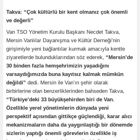
Takva: “Çok kültürlü bir kent olmanız çok önemli
ve değerli”
Van TSO Yönetim Kurulu Başkanı Necdet Takva,
Mersin Vanlılar Dayanışma ve Kültür Derneği’nin
girişimiyle yeni bağlantılar kurmak amacıyla kentte
ziyaretlerde bulunduklarından söz ederek,
“Mersin’de
30 binden fazla hemşehrimizin yaşadığını
varsaydığımızda buna kayıtsız kalmak mümkün
değildi”
dedi. Mersin ile Van’ın şehir olarak
birbirlerine olan benzerliklerinden bahseden Takva,
“Türkiye’deki 33 büyükşehirden biri de Van.
Özellikle yerel yönetimlerin dünyada yeni
perspektif açısından gittikçe güçlendiği, karar alıcı
mekanizmaların daha da yaygınlaştığı bir dönemde
sizlerin yaptığı önemli görevlerin özellikle iş