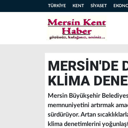
TÜRKİYE
KENT
SİYASET
EKON
MERSİN'DE
KLİMA DENE
Mersin Büyükşehir Belediyesi
memnuniyetini artırmak amacıy
sürdürüyor. Artan sıcaklıklarl
klima denetimlerini yoğunlaşt