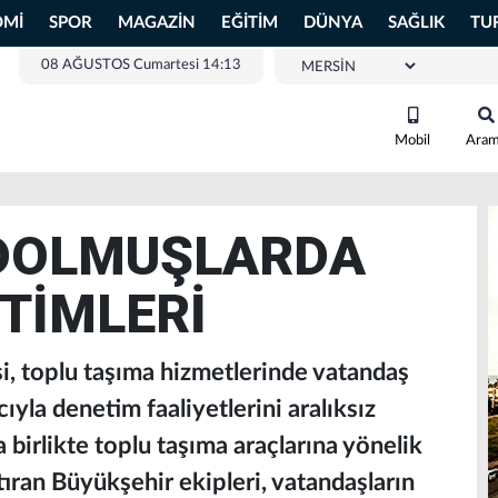
OMİ
SPOR
MAGAZİN
EĞİTİM
DÜNYA
SAĞLIK
TU
08 AĞUSTOS Cumartesi 14:13
Mobil
Ara
 DOLMUŞLARDA
TİMLERİ
, toplu taşıma hizmetlerinde vatandaş
la denetim faaliyetlerini aralıksız
a birlikte toplu taşıma araçlarına yönelik
ıran Büyükşehir ekipleri, vatandaşların