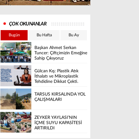
ÇOK OKUNANLAR
Bugün
Bu Hafta
Bu Ay
Başkan Ahmet Serkan
Tuncer: Çiftçimizin Emeğine
Sahip Çıkıyoruz
Gülcan Kış: Plastik Atık
İthalatı ve Mikroplastik
Tehdidine Dikkat Çekti.
TARSUS KIRSALINDA YOL
ÇALIŞMALARI
ZEYKER YAYLASI’NIN
İÇME SUYU KAPASİTESİ
ARTIRILDI