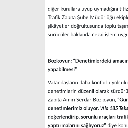
diğer kurallara uyup uymadığını titiz
Trafik Zabıta Şube Müdürlüğü ekiple
şikâyetler doğrultusunda toplu taşı
sürücüler hakkında cezai işlem uygu
Bozkoyun: “Denetimlerdeki amacımı
yapabilmesi”
Vatandaşların daha konforlu yolculuk
denetimlerin düzenli olarak sürdür
Zabıta Amiri Serdar Bozkoyun,
“Gün
denetimlerimiz oluyor.
‘Alo 185 Teks
değerlendirip, sorunlu araçları trafi
yaptırmalarını sağlıyoruz”
diye konu