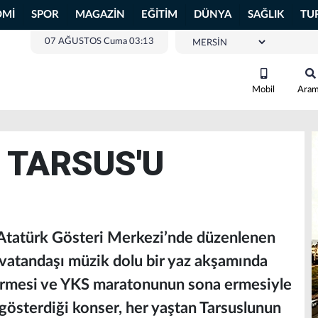
OMİ
SPOR
MAGAZİN
EĞİTİM
DÜNYA
SAĞLIK
TU
07 AĞUSTOS Cuma 03:13
Mobil
Ara
 TARSUS'U
 Atatürk Gösteri Merkezi’nde düzenlenen
 vatandaşı müzik dolu bir yaz akşamında
 girmesi ve YKS maratonunun sona ermesiyle
i gösterdiği konser, her yaştan Tarsuslunun