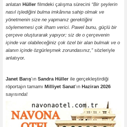
anlatan
Hüller
filmdeki çalışma sürecini
“Bir şeylerin
nasıl işlediğini bulma imkânına sahip olmak ve
yönetmenin size ne yap­manız gerektiğini
söylememesi çok ilham verici. Pawel bunu, güçlü bir
çerçeve oluşturarak yapıyor; siz de o çer­çevenin
içinde var olabileceğiniz çok özel bir alan bul­mak ve o
alanın içinde özgürleşmek zorundasınız,”
sözleriyle
anlatıyor.
Janet Barış
’ın
Sandra Hüller
ile gerçekleştirdiği
röportajın
tamamı
Milliyet Sanat
’ın
Haziran 2026
sayısında!