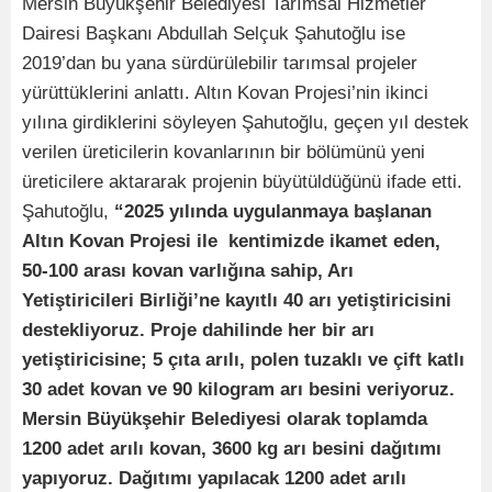
Mersin Büyükşehir Belediyesi Tarımsal Hizmetler
Dairesi Başkanı Abdullah Selçuk Şahutoğlu ise
2019’dan bu yana sürdürülebilir tarımsal projeler
yürüttüklerini anlattı. Altın Kovan Projesi’nin ikinci
yılına girdiklerini söyleyen Şahutoğlu, geçen yıl destek
verilen üreticilerin kovanlarının bir bölümünü yeni
üreticilere aktararak projenin büyütüldüğünü ifade etti.
Şahutoğlu,
“
2025 yılında uygulanmaya başlanan
Altın Kovan Projesi ile kentimizde ikamet eden,
50-100 arası kovan varlığına sahip, Arı
Yetiştiricileri Birliği’ne kayıtlı 40 arı yetiştiricisini
destekliyoruz. Proje dahilinde her bir arı
yetiştiricisine;
5
çıta arılı, polen tuzaklı ve çift katlı
30 adet kovan ve 90 kilogram arı besini veriyoruz.
Mersin Büyükşehir Belediyesi olarak toplamda
1200 adet arılı kovan, 3600 kg arı besini dağıtımı
yapıyoruz. Dağıtımı yapılacak 1200 adet arılı