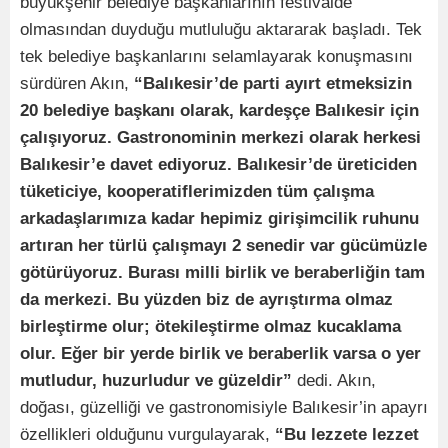
büyükşehir belediye başkanlarının festivalde
olmasından duyduğu mutluluğu aktararak başladı. Tek
tek belediye başkanlarını selamlayarak konuşmasını
sürdüren Akın,
“Balıkesir’de parti ayırt etmeksizin
20 belediye başkanı olarak, kardeşçe Balıkesir için
çalışıyoruz. Gastronominin merkezi olarak herkesi
Balıkesir’e davet ediyoruz. Balıkesir’de üreticiden
tüketiciye, kooperatiflerimizden tüm çalışma
arkadaşlarımıza kadar hepimiz girişimcilik ruhunu
artıran her türlü çalışmayı 2 senedir var gücümüzle
götürüyoruz. Burası milli birlik ve beraberliğin tam
da merkezi. Bu yüzden biz de ayrıştırma olmaz
birleştirme olur; ötekileştirme olmaz kucaklama
olur. Eğer bir yerde birlik ve beraberlik varsa o yer
mutludur, huzurludur ve güzeldir”
dedi. Akın,
doğası, güzelliği ve gastronomisiyle Balıkesir’in apayrı
özellikleri olduğunu vurgulayarak,
“Bu lezzete lezzet