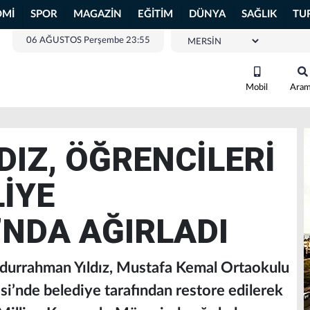
OMİ
SPOR
MAGAZİN
EĞİTİM
DÜNYA
SAĞLIK
TU
06 AĞUSTOS Perşembe 23:55
Mobil
Ara
DIZ, ÖĞRENCİLERİ
LİYE
NDA AĞIRLADI
bdurrahman Yıldız, Mustafa Kemal Ortaokulu
si’nde belediye tarafından restore edilerek