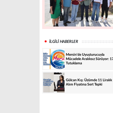
İLGİLİ HABERLER
Mersin'de Uyuşturucuyla
Mücadele Aralıksız Sürüyor: 1
Tutuklama
Gülcan Kış: Üzümde 11 Liralık
Alım Fiyatına Sert Tepki