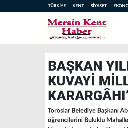
TÜRKİYE
KENT
SİYASET
EKON
BAŞKAN YIL
KUVAYİ MİL
KARARGÂHI’
Toroslar Belediye Başkanı A
öğrencilerini Buluklu Mahalle