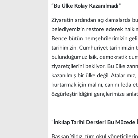
“Bu Ülke Kolay Kazanılmadı”
Ziyaretin ardından açıklamalarda bu
belediyemizin restore ederek halkı
Bence bütün hemşehrilerimizin gel
tarihimizin, Cumhuriyet tarihimizin t
bulunduğumuz laik, demokratik cumh
ziyaretçilerini bekliyor. Bu ülke za
kazanılmış bir ülke değil. Atalarımız
kurtarmak için malını, canını feda e
özgürleştirildiğini gençlerimize anla
“İnkılap Tarihi Dersleri Bu Müzede 
Başkan Yıldız, tüm okul yöneticiler