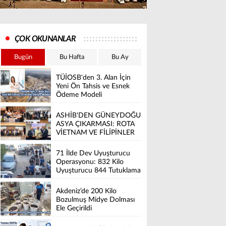
ÇOK OKUNANLAR
Bugün
Bu Hafta
Bu Ay
TÜİOSB'den 3. Alan İçin
Yeni Ön Tahsis ve Esnek
Ödeme Modeli
ASHİB'DEN GÜNEYDOĞU
ASYA ÇIKARMASI: ROTA
VİETNAM VE FİLİPİNLER
71 İlde Dev Uyuşturucu
Operasyonu: 832 Kilo
Uyuşturucu 844 Tutuklama
Akdeniz’de 200 Kilo
Bozulmuş Midye Dolması
Ele Geçirildi