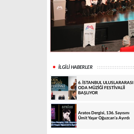
İLGİLİ HABERLER
6. İSTANBUL ULUSLARARASI
ODA MÜZİĞİ FESTİVALİİ
BAŞLIYOR
Aratos Dergisi, 136. Sayısını
Ümit Yaşar Oğuzcan'a Ayırdı