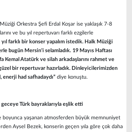
üziği Orkestra Şefi Erdal Koşar ise yaklaşık 7-8
arını ve bu yıl repertuvarı farklı ezgilerle
 yıl farklı bir konser yapalım istedik. Halk Müziği
erle bugün Mersin'i selamladık.
19 Mayıs Haftası
fa Kemal Atatürk ve silah arkadaşlarını rahmet ve
güzel bir repertuvar hazırladık. Dinleyicilerimizden
l, enerji had safhadaydı”
diye konuştu.
geceye Türk bayraklarıyla eşlik etti
ece boyunca yaşanan atmosferden büyük memnuniyet
lerden Aysel Bezek, konserin geçen yıla göre çok daha