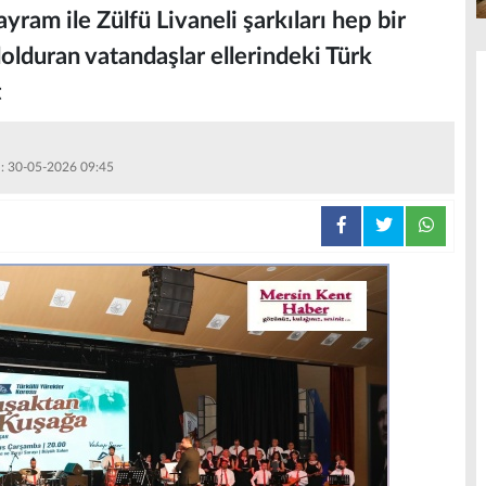
yram ile Zülfü Livaneli şarkıları hep bir
olduran vatandaşlar ellerindeki Türk
t
 : 30-05-2026 09:45