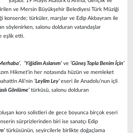
yaşadı. 19 Mayıs Atatürk’ü Anma, Gençlik ve
irilen ve Mersin Büyükşehir Belediyesi Türk Müziği
ği konserde; türküler, marşlar ve Edip Akbayram ile
zdan söylenirken, salonu dolduran vatandaşlar
 eşlik etti.
Merhaba’
,
‘Yiğidim Aslanım’
ve
‘Güneş Topla Benim İçin’
Nazım Hikmet’in her notasında hüzün ve memleket
bahattin Ali’nin
‘Leylim Ley’
eseri ile Anadolu’nun içli
aslı Gönlüme’
türküsü, salonu dolduran
luşan koro solistleri de gece boyunca birçok eseri
nserin sürprizlerinden biri ise sanatçı Edip
üm’
türküsünün, seyircilerle birlikte doğaçlama