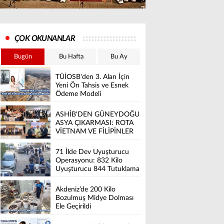
ÇOK OKUNANLAR
Bugün
Bu Hafta
Bu Ay
TÜİOSB'den 3. Alan İçin
Yeni Ön Tahsis ve Esnek
Ödeme Modeli
ASHİB'DEN GÜNEYDOĞU
ASYA ÇIKARMASI: ROTA
VİETNAM VE FİLİPİNLER
71 İlde Dev Uyuşturucu
Operasyonu: 832 Kilo
Uyuşturucu 844 Tutuklama
Akdeniz’de 200 Kilo
Bozulmuş Midye Dolması
Ele Geçirildi