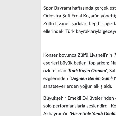
Spor Bayramı haftasında gerçekleşt
Orkestra Şefi Erdal Koşar’ın yönetti
Zülfü Livaneli şarkıları hep bir ağı
ellerindeki Türk bayraklarıyla geceye
Konser boyunca Zülfü Livaneli’nin
‘
eserleri büyük beğeni toplarken; 
özlemi olan
‘Karlı Kayın Ormanı’
, Sa
ezgilerinden
‘Değmen Benim Gamlı Y
sanatseverlerden yoğun alkış aldı.
Büyükşehir Emekli Evi üyelerinden o
solo performanslarla seslendirdi. Ko
Akbayram’ın
‘Hasretinle Yandı Gönl