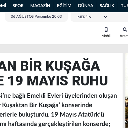
OMİ
SPOR
MAGAZİN
EĞİTİM
DÜNYA
SAĞLIK
TU
06 AĞUSTOS Perşembe 20:03
Mobil
Ara
AN BİR KUŞAĞA
 19 MAYIS RUHU
’ne bağlı Emekli Evleri üyelerinden oluşan
ir Kuşaktan Bir Kuşağa’ konserinde
erlerle buluşturdu. 19 Mayıs Atatürk’ü
ı haftasında gerçekleştirilen konserde;