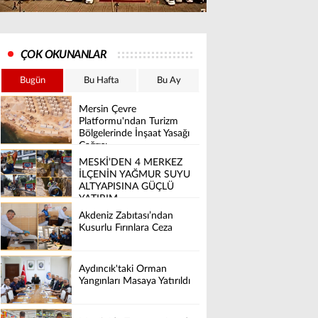
ÇOK OKUNANLAR
Bugün
Bu Hafta
Bu Ay
Mersin Çevre
Platformu'ndan Turizm
Bölgelerinde İnşaat Yasağı
Çağrısı
MESKİ’DEN 4 MERKEZ
İLÇENİN YAĞMUR SUYU
ALTYAPISINA GÜÇLÜ
YATIRIM
Akdeniz Zabıtası’ndan
Kusurlu Fırınlara Ceza
Aydıncık'taki Orman
Yangınları Masaya Yatırıldı