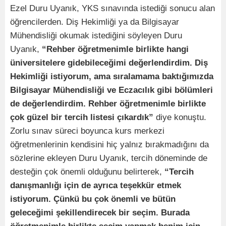
Ezel Duru Uyanık, YKS sınavında istediği sonucu alan
öğrencilerden. Diş Hekimliği ya da Bilgisayar
Mühendisliği okumak istediğini söyleyen Duru
Uyanık,
“Rehber öğretmenimle birlikte hangi
üniversitelere gidebileceğimi değerlendirdim. Diş
Hekimliği istiyorum, ama sıralamama baktığımızda
Bilgisayar Mühendisliği ve Eczacılık gibi bölümleri
de değerlendirdim. Rehber öğretmenimle birlikte
çok güzel bir tercih listesi çıkardık”
diye konuştu.
Zorlu sınav süreci boyunca kurs merkezi
öğretmenlerinin kendisini hiç yalnız bırakmadığını da
sözlerine ekleyen Duru Uyanık, tercih döneminde de
desteğin çok önemli olduğunu belirterek,
“Tercih
danışmanlığı için de ayrıca teşekkür etmek
istiyorum. Çünkü bu çok önemli ve bütün
geleceğimi şekillendirecek bir seçim. Burada