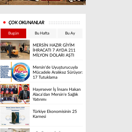
ÇOK OKUNANLAR
Bugün
Bu Hafta
Bu Ay
MERSİN HAZIR GİYİM
İHRACATI 7 AYDA 211
MİLYON DOLARI AŞTI
Mersin'de Uyuşturucuyla
Mücadele Aralıksız Sürüyor:
17 Tutuklama
Hayırsever İş İnsanı Hakan
Alaca'dan Mersin'e Sağlık
Yatırımı
Türkiye Ekonomisinin 25
Karnesi