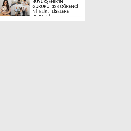
BÜYÜKŞEHİR’İN
GURURU: 328 ÖĞRENCİ
NİTELİKLİ LİSELERE
YERLEŞTİ