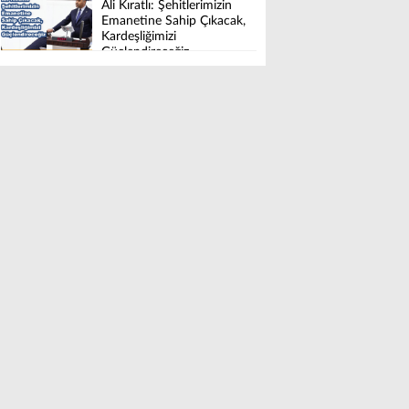
Ali Kıratlı: Şehitlerimizin
Emanetine Sahip Çıkacak,
Kardeşliğimizi
Güçlendireceğiz