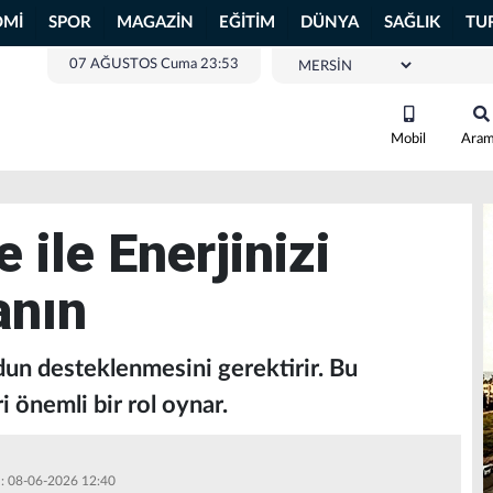
OMİ
SPOR
MAGAZİN
EĞİTİM
DÜNYA
SAĞLIK
TU
07 AĞUSTOS Cuma 23:53
Mobil
Ara
 ile Enerjinizi
anın
cudun desteklenmesini gerektirir. Bu
 önemli bir rol oynar.
 : 08-06-2026 12:40