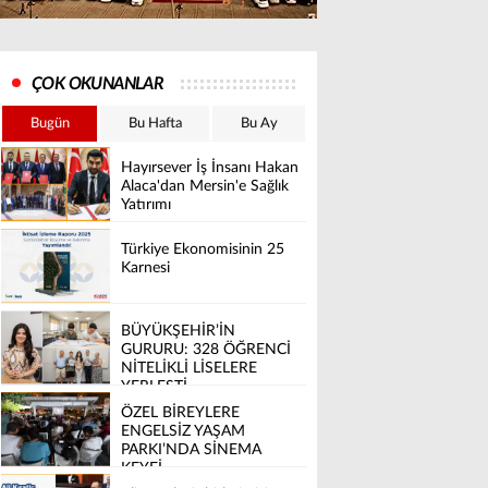
ÇOK OKUNANLAR
Bugün
Bu Hafta
Bu Ay
Hayırsever İş İnsanı Hakan
Alaca'dan Mersin'e Sağlık
Yatırımı
Türkiye Ekonomisinin 25
Karnesi
BÜYÜKŞEHİR’İN
GURURU: 328 ÖĞRENCİ
NİTELİKLİ LİSELERE
YERLEŞTİ
ÖZEL BİREYLERE
ENGELSİZ YAŞAM
PARKI’NDA SİNEMA
KEYFİ