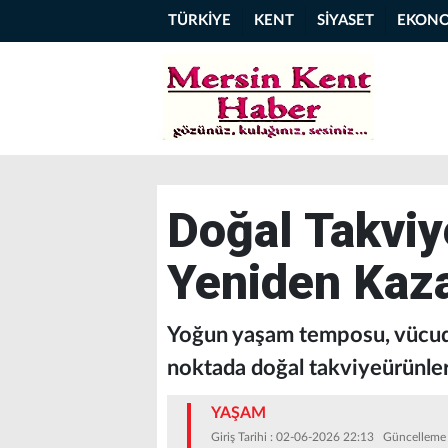
TÜRKİYE
KENT
SİYASET
EKON
Doğal Takviye
Yeniden Kaz
​​​​​​​Yoğun yaşam temposu, vü
noktada doğal takviyeürünleri
YAŞAM
Giriş Tarihi : 02-06-2026 22:13 Güncelleme