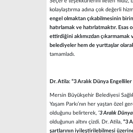
Seçer’e teşekkürlerini ileten Yıldız,
kolaylaştırma adına çok değerli hizm
engel olmaktan çıkabilmesinin birin
hatırlamak ve hatırlatmaktır. Esas 
ettirdiğini aklımızdan çıkarmamak v
belediyeler hem de yurttaşlar olar
tamamladı.
Dr. Atila: “3 Aralık Dünya Engellile
Mersin Büyükşehir Belediyesi Sağlık 
Yaşam Parkı’nın her yaştan özel gerek
olduğunu belirterek,
‘3 Aralık Dünya
olduğunun altını çizdi. Dr. Atila,
“3 A
şartlarının iyileştirilebilmesi üzeri