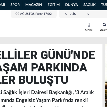
OMİ
SPOR
MAGAZİN
EĞİTİM
DÜNYA
SAĞLIK
TU
09 AĞUSTOS Pazar 17:02
Mobil
Ara
LLİLER GÜNÜ'NDE
AŞAM PARKINDA
LER BULUŞTU
ağlık İşleri Dairesi Başkanlığı, ‘3 Aralık
mında Engelsiz Yaşam Parkı’nda renkli