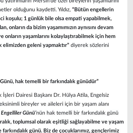
 bu yatırımların Mersin’de özel bireylerin yaşamlarını
etler olduğunu kaydetti. Yıldız,
“Bütün engellerin
ci koşulu; 1 günlük bile olsa empati yapabilmek,
olan, onların da bizim yaşamımızın aynısını devam
e onların yaşamlarını kolaylaştırabilmek için hem
ak elimizden geleni yapmaktır”
diyerek sözlerini
r Günü, hak temelli bir farkındalık günüdür”
İşleri Dairesi Başkanı Dr. Hülya Atila, Engelsiz
sinimli bireyler ve aileleri için bir yaşam alanı
 Engelliler Günü’
nün hak temelli bir farkındalık günü
ralık, toplumsal olarak eşitliği sağlayabilme ve yaşam
ne farkındalık günü. Biz de çocuklarımız, gençlerimiz