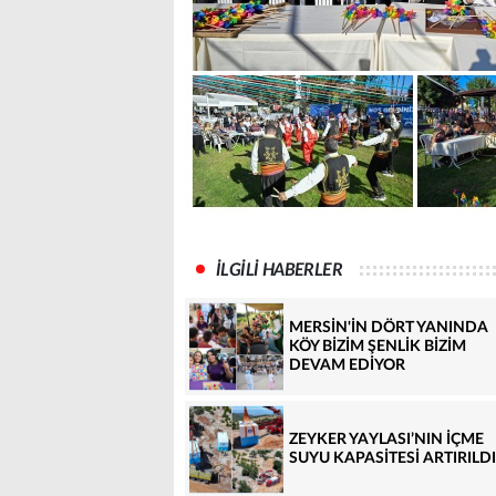
İLGİLİ HABERLER
MERSİN'İN DÖRT YANINDA
KÖY BİZİM ŞENLİK BİZİM
DEVAM EDİYOR
ZEYKER YAYLASI’NIN İÇME
SUYU KAPASİTESİ ARTIRILDI