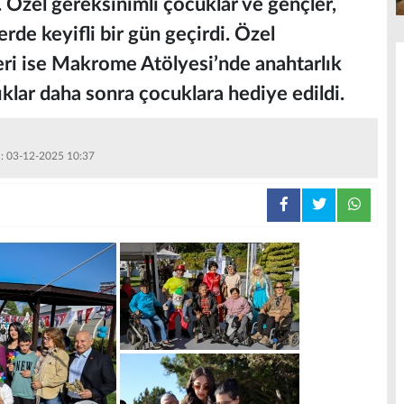
ı. Özel gereksinimli çocuklar ve gençler,
lerde keyifli bir gün geçirdi. Özel
leri ise Makrome Atölyesi’nde anahtarlık
ıklar daha sonra çocuklara hediye edildi.
 : 03-12-2025 10:37