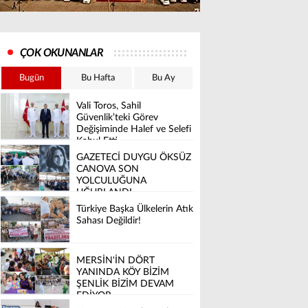
ÇOK OKUNANLAR
Bugün
Bu Hafta
Bu Ay
Vali Toros, Sahil
Güvenlik’teki Görev
Değişiminde Halef ve Selefi
Kabul Etti
GAZETECİ DUYGU ÖKSÜZ
CANOVA SON
YOLCULUĞUNA
UĞURLANDI
Türkiye Başka Ülkelerin Atık
Sahası Değildir!
MERSİN'İN DÖRT
YANINDA KÖY BİZİM
ŞENLİK BİZİM DEVAM
EDİYOR