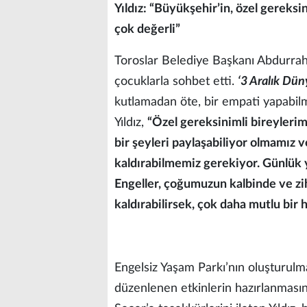
Yıldız: “Büyükşehir’in, özel gereksi
çok değerli”
Toroslar Belediye Başkanı Abdurrahma
çocuklarla sohbet etti.
‘3 Aralık Dün
kutlamadan öte, bir empati yapabilm
Yıldız,
“Özel gereksinimli bireylerim
bir şeyleri paylaşabiliyor olmamız v
kaldırabilmemiz gerekiyor. Günlük 
Engeller, çoğumuzun kalbinde ve zi
kaldırabilirsek, çok daha mutlu bi
Engelsiz Yaşam Parkı’nın oluşturul
düzenlenen etkinlerin hazırlanmas