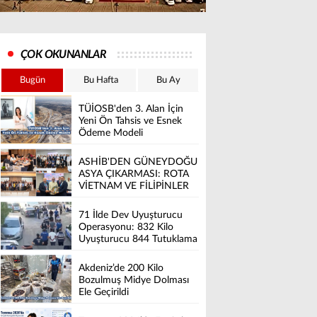
ÇOK OKUNANLAR
Bugün
Bu Hafta
Bu Ay
TÜİOSB'den 3. Alan İçin
Yeni Ön Tahsis ve Esnek
Ödeme Modeli
ASHİB'DEN GÜNEYDOĞU
ASYA ÇIKARMASI: ROTA
VİETNAM VE FİLİPİNLER
71 İlde Dev Uyuşturucu
Operasyonu: 832 Kilo
Uyuşturucu 844 Tutuklama
Akdeniz’de 200 Kilo
Bozulmuş Midye Dolması
Ele Geçirildi