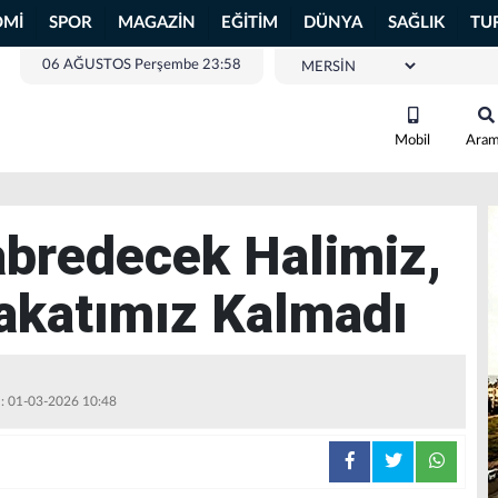
OMİ
SPOR
MAGAZİN
EĞİTİM
DÜNYA
SAĞLIK
TU
06 AĞUSTOS Perşembe 23:58
Mobil
Ara
abredecek Halimiz,
akatımız Kalmadı
 : 01-03-2026 10:48