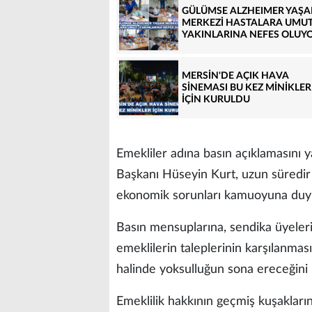
GÜLÜMSE ALZHEIMER YAŞ
MERKEZİ HASTALARA UMUT
YAKINLARINA NEFES OLUY
MERSİN'DE AÇIK HAVA
SİNEMASI BU KEZ MİNİKLER
İÇİN KURULDU
Emekliler adına basın açıklamasını
Başkanı Hüseyin Kurt, uzun süredir 
ekonomik sorunları kamuoyuna duyur
Basın mensuplarına, sendika üyeler
emeklilerin taleplerinin karşılanması
halinde yoksulluğun sona ereceğini i
Emeklilik hakkının geçmiş kuşakları