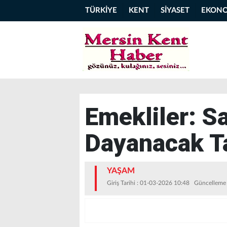
TÜRKİYE
KENT
SİYASET
EKON
Emekliler: S
Dayanacak T
YAŞAM
Giriş Tarihi : 01-03-2026 10:48 Güncelleme