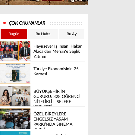
ÇOK OKUNANLAR
Bugün
Bu Hafta
Bu Ay
Hayırsever İş İnsanı Hakan
Alaca'dan Mersin'e Sağlık
Yatırımı
Türkiye Ekonomisinin 25
Karnesi
BÜYÜKŞEHİR’İN
GURURU: 328 ÖĞRENCİ
NİTELİKLİ LİSELERE
YERLEŞTİ
ÖZEL BİREYLERE
ENGELSİZ YAŞAM
PARKI’NDA SİNEMA
KEYFİ