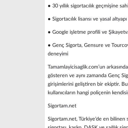
● 30 yıllık sigortacılık geçmişine sah
● Sigortacılık lisansı ve yasal altyapı
● Google işletme profili ve Şikayetv
● Genç Sigorta, Gensure ve Tourcove
deneyimi
Tamamlayicisaglik.com’un arkasındaki
gösteren ve aynı zamanda Genç Sigor
girişimlerini geliştiren bir ekiptir.
kullanıcıların hangi poliçenin kend
Sigortam.net
Sigortam.net, Türkiye’de en bilinen s
sigortası, kasko, DASK ve sağlık sigor