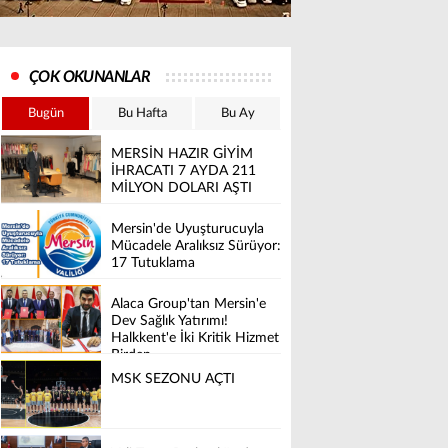
ÇOK OKUNANLAR
Bugün
Bu Hafta
Bu Ay
MERSİN HAZIR GİYİM
İHRACATI 7 AYDA 211
MİLYON DOLARI AŞTI
Mersin'de Uyuşturucuyla
Mücadele Aralıksız Sürüyor:
17 Tutuklama
Alaca Group'tan Mersin'e
Dev Sağlık Yatırımı!
Halkkent'e İki Kritik Hizmet
Birden
MSK SEZONU AÇTI