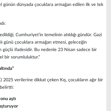
zel günün dünyada çocuklara armağan edilen ilk ve tek
ndı:
edildiği, Cumhuriyet’in temelinin atıldığı gündür. Gazi
lı günü çocuklara armağan etmesi, geleceğin
 güçlü ifadesidir. Bu nedenle 23 Nisan sadece bir
el bir sorumluluktur.”
altında”
 2025 verilerine dikkat çeken Kış, çocukların ağır bir
lirtti:
yonu aştı
luşturuyor