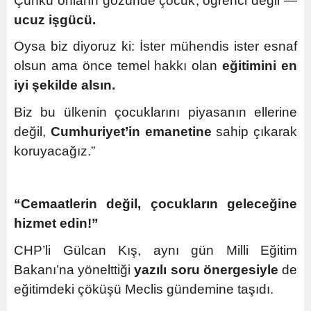
Çünkü onların gözünde çocuk, öğrenci değil —
ucuz işgücü.
Oysa biz diyoruz ki: İster mühendis ister esnaf
olsun ama önce temel hakkı olan
eğitimini en
iyi şekilde alsın.
Biz bu ülkenin çocuklarını piyasanın ellerine
değil,
Cumhuriyet’in emanetine
sahip çıkarak
koruyacağız.”
“Cemaatlerin değil, çocukların geleceğine
hizmet edin!”
CHP’li Gülcan Kış, aynı gün Milli Eğitim
Bakanı’na yönelttiği
yazılı soru önergesiyle
de
eğitimdeki çöküşü Meclis gündemine taşıdı.