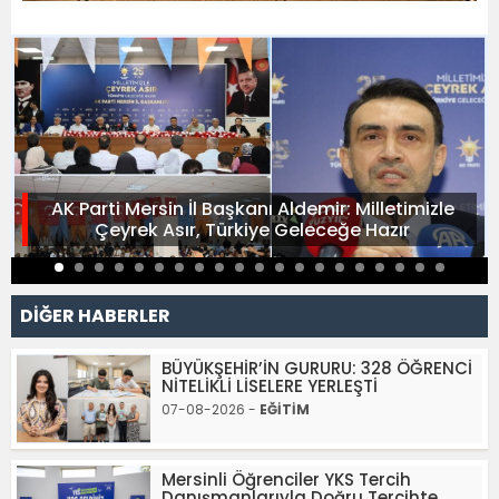
AK Parti Mersin İl Başkanı Aldemir: Milletimizle
Çeyrek Asır, Türkiye Geleceğe Hazır
DİĞER HABERLER
BÜYÜKŞEHİR’İN GURURU: 328 ÖĞRENCİ
NİTELİKLİ LİSELERE YERLEŞTİ
07-08-2026 -
EĞİTİM
Mersinli Öğrenciler YKS Tercih
Danışmanlarıyla Doğru Tercihte