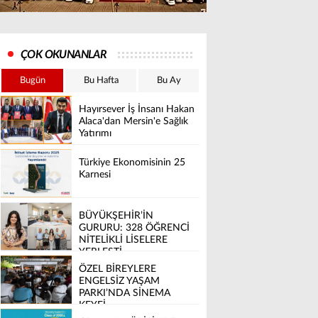
ÇOK OKUNANLAR
Bugün
Bu Hafta
Bu Ay
Hayırsever İş İnsanı Hakan
Alaca'dan Mersin'e Sağlık
Yatırımı
Türkiye Ekonomisinin 25
Karnesi
BÜYÜKŞEHİR’İN
GURURU: 328 ÖĞRENCİ
NİTELİKLİ LİSELERE
YERLEŞTİ
ÖZEL BİREYLERE
ENGELSİZ YAŞAM
PARKI’NDA SİNEMA
KEYFİ