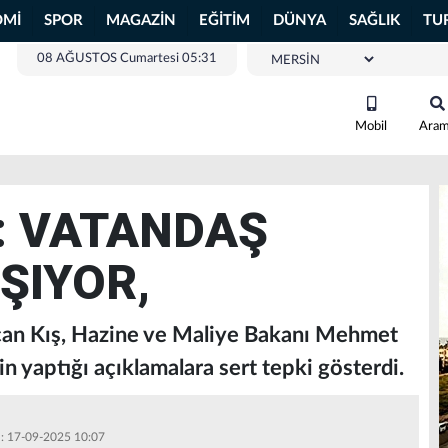
OMİ
SPOR
MAGAZİN
EĞİTİM
DÜNYA
SAĞLIK
TU
08 AĞUSTOS Cumartesi 05:31
Mobil
Ara
: VATANDAŞ
ŞIYOR,
can Kış, Hazine ve Maliye Bakanı Mehmet
kin yaptığı açıklamalara sert tepki gösterdi.
 : 17-09-2025 10:07