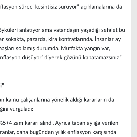
lasyon süreci kesintisiz sürüyor” açıklamalarına da
öyküleri anlatıyor ama vatandaşın yaşadığı sefalet bu
er sokakta, pazarda, kira kontratlarında. İnsanlar ay
maaşları sollamış durumda. Mutfakta yangın var,
‘enflasyon düşüyor’ diyerek gözünü kapatamazsınız.”
i”
 kamu çalışanlarına yönelik aldığı kararların da
ni vurguladı:
 %5+4 zam kararı alındı. Ayrıca taban aylığa verilen
ranlar, daha bugünden yıllık enflasyon karşısında