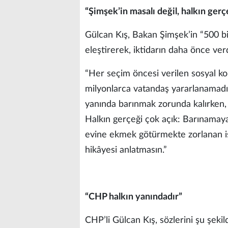
“Şimşek’in masalı değil, halkın gerç
Gülcan Kış, Bakan Şimşek’in “500 bi
eleştirerek, iktidarın daha önce verdi
“Her seçim öncesi verilen sosyal kon
milyonlarca vatandaş yararlanamadı.
yanında barınmak zorunda kalırken, 
Halkın gerçeği çok açık: Barınamayan
evine ekmek götürmekte zorlanan iş
hikâyesi anlatmasın.”
“CHP halkın yanındadır”
CHP’li Gülcan Kış, sözlerini şu şeki