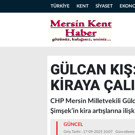
TÜRKİYE
KENT
SİYASET
EKON
GÜLCAN KIŞ
KİRAYA ÇALI
CHP Mersin Milletvekili Gül
Şimşek’in kira artışlarına iliş
GÜNCEL
Giriş Tarihi : 17-09-2025 10:07 Güncelleme