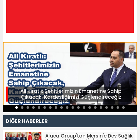
Ali Kıratlı: Şehitlerimizin Emanetine Sahip
Çıkacak, Kardeşliğimizi Güçlendireceğiz
DİĞER HABERLER
Alaca Group'tan Mersin'e Dev Sağlık