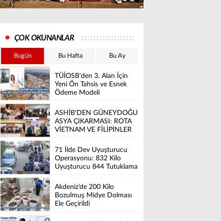
ÇOK OKUNANLAR
Bugün
Bu Hafta
Bu Ay
TÜİOSB'den 3. Alan İçin
Yeni Ön Tahsis ve Esnek
Ödeme Modeli
ASHİB'DEN GÜNEYDOĞU
ASYA ÇIKARMASI: ROTA
VİETNAM VE FİLİPİNLER
71 İlde Dev Uyuşturucu
Operasyonu: 832 Kilo
Uyuşturucu 844 Tutuklama
Akdeniz’de 200 Kilo
Bozulmuş Midye Dolması
Ele Geçirildi