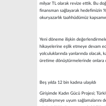
milyar TL olarak revize ettik. Bu do
finansman sağlayarak hedefimizin %62’
okuryazarlık taahhüdümüz kapsamında
Yeni döneme ilişkin değerlendirmele
hikayelerine eşlik etmeye devam ede
yolculuklarında yanlarında olacak, kar
üretime dönüştürmelerinde onlara re
Beş yılda 12 bin kadına ulaşıldı
Girişimde Kadın Gücü Projesi; Türkiye
dijitalleşmeye uyum sağlamalarını de