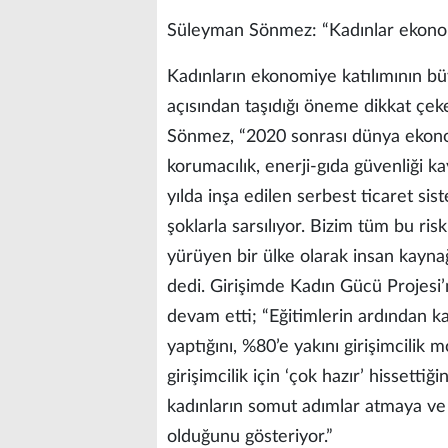
Süleyman Sönmez: “Kadınlar ekonomi
Kadınların ekonomiye katılımının büy
açısından taşıdığı öneme dikkat 
Sönmez, “2020 sonrası dünya ekonomi
korumacılık, enerji-gıda güvenliği kay
yılda inşa edilen serbest ticaret sis
şoklarla sarsılıyor. Bizim tüm bu ris
yürüyen bir ülke olarak insan kaynağ
dedi. Girişimde Kadın Gücü Projesi
devam etti; “Eğitimlerin ardından ka
yaptığını, %80’e yakını girişimcilik 
girişimcilik için ‘çok hazır’ hissetti
kadınların somut adımlar atmaya ve
olduğunu gösteriyor.”