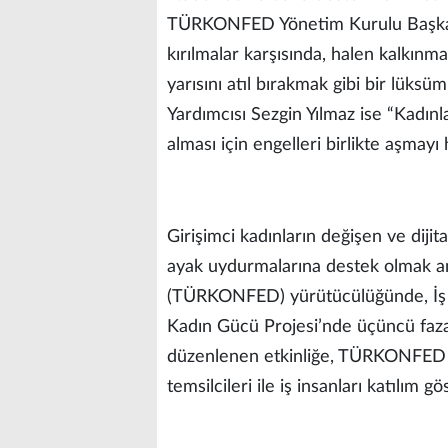
TÜRKONFED Yönetim Kurulu Başkan
kırılmalar karşısında, halen kalkınm
yarısını atıl bırakmak gibi bir lüks
Yardımcısı Sezgin Yılmaz ise “Kadın
alması için engelleri birlikte aşmay
Girişimci kadınların değişen ve dijit
ayak uydurmalarına destek olmak a
(TÜRKONFED) yürütücülüğünde, İş Ba
Kadın Gücü Projesi’nde üçüncü faza
düzenlenen etkinliğe, TÜRKONFED ve 
temsilcileri ile iş insanları katılım gö