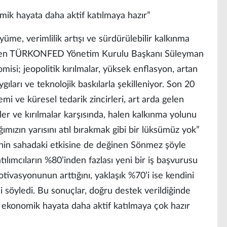
k hayata daha aktif katılmaya hazır”
üme, verimlilik artışı ve sürdürülebilir kalkınma
çeken TÜRKONFED Yönetim Kurulu Başkanı Süleyman
si; jeopolitik kırılmalar, yüksek enflasyon, artan
gıları ve teknolojik baskılarla şekilleniyor. Son 20
temi ve küresel tedarik zincirleri, art arda gelen
kler ve kırılmalar karşısında, halen kalkınma yolunu
ımızın yarısını atıl bırakmak gibi bir lüksümüz yok”
’nin sahadaki etkisine de değinen Sönmez şöyle
tılımcıların %80’inden fazlası yeni bir iş başvurusu
motivasyonunun arttığını, yaklaşık %70’i ise kendini
ğini söyledi. Bu sonuçlar, doğru destek verildiğinde
 ekonomik hayata daha aktif katılmaya çok hazır