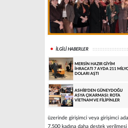
İLGİLİ HABERLER
MERSİN HAZIR GİYİM
İHRACATI 7 AYDA 211 MİLY
DOLARI AŞTI
ASHİB'DEN GÜNEYDOĞU
ASYA ÇIKARMASI: ROTA
VİETNAM VE FİLİPİNLER
üzerinde girişimci veya girişimci ada
7.500 kadına daha destek verilmesi h