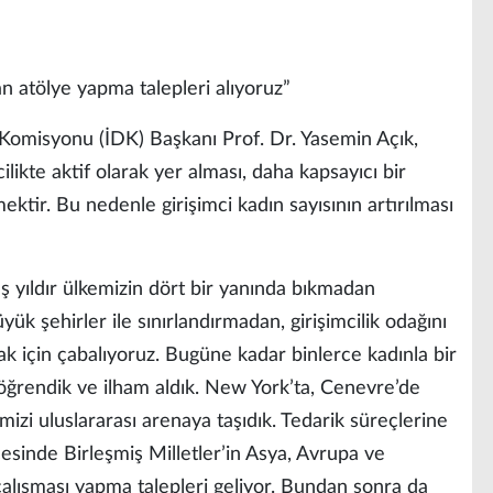
an atölye yapma talepleri alıyoruz”
misyonu (İDK) Başkanı Prof. Dr. Yasemin Açık,
ilikte aktif olarak yer alması, daha kapsayıcı bir
tir. Bu nedenle girişimci kadın sayısının artırılması
ş yıldır ülkemizin dört bir yanında bıkmadan
k şehirler ile sınırlandırmadan, girişimcilik odağını
ak için çabalıyoruz. Bugüne kadar binlerce kadınla bir
 öğrendik ve ilham aldık. New York’ta, Cenevre’de
mizi uluslararası arenaya taşıdık. Tedarik süreçlerine
cesinde Birleşmiş Milletler’in Asya, Avrupa ve
 çalışması yapma talepleri geliyor. Bundan sonra da