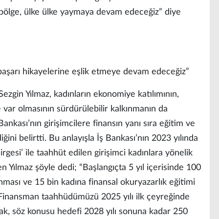
e bölge, ülke ülke yaymaya devam edeceğiz” diye
n başarı hikayelerine eşlik etmeye devam edeceğiz”
ezgin Yılmaz, kadınların ekonomiye katılımının,
 var olmasının sürdürülebilir kalkınmanın da
ankası’nın girişimcilere finansın yanı sıra eğitim ve
ğini belirtti. Bu anlayışla İş Bankası’nın 2023 yılında
rgesi’ ile taahhüt edilen girişimci kadınlara yönelik
en Yılmaz şöyle dedi; “Başlangıçta 5 yıl içerisinde 100
nması ve 15 bin kadına finansal okuryazarlık eğitimi
inansman taahhüdümüzü 2025 yılı ilk çeyreğinde
ak, söz konusu hedefi 2028 yılı sonuna kadar 250