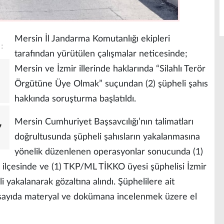
Mersin İl Jandarma Komutanlığı ekipleri
tarafından yürütülen çalışmalar neticesinde;
Mersin ve İzmir illerinde haklarında “Silahlı Terör
Örgütüne Üye Olmak” suçundan (2) şüpheli şahıs
hakkında soruşturma başlatıldı.
Mersin Cumhuriyet Başsavcılığı’nın talimatları
7
doğrultusunda şüpheli şahısların yakalanmasına
yönelik düzenlenen operasyonlar sonucunda (1)
 ilçesinde ve (1) TKP/ML TİKKO üyesi şüphelisi İzmir
 yakalanarak gözaltına alındı. Şüphelilere ait
 sayıda materyal ve dokümana incelenmek üzere el