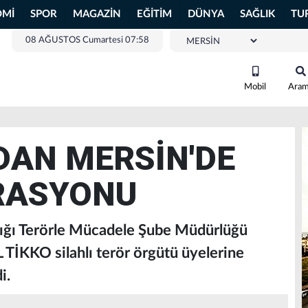
OMİ
SPOR
MAGAZİN
EĞİTİM
DÜNYA
SAĞLIK
TU
08 AĞUSTOS Cumartesi 07:58
Mobil
Ara
AN MERSİN'DE
RASYONU
ığı Terörle Mücadele Şube Müdürlüğü
TİKKO silahlı terör örgütü üyelerine
i.