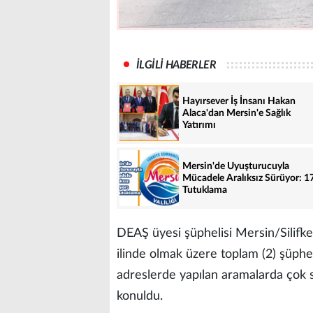
İLGİLİ HABERLER
Hayırsever İş İnsanı Hakan
Alaca'dan Mersin'e Sağlık
Yatırımı
Mersin'de Uyuşturucuyla
Mücadele Aralıksız Sürüyor: 1
Tutuklama
DEAŞ üyesi şüphelisi Mersin/Silifke
ilinde olmak üzere toplam (2) şüpheli
adreslerde yapılan aramalarda çok
konuldu.