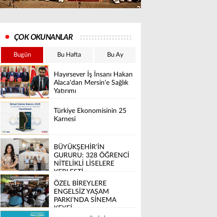
ÇOK OKUNANLAR
Bugün
Bu Hafta
Bu Ay
Hayırsever İş İnsanı Hakan
Alaca'dan Mersin'e Sağlık
Yatırımı
Türkiye Ekonomisinin 25
Karnesi
BÜYÜKŞEHİR’İN
GURURU: 328 ÖĞRENCİ
NİTELİKLİ LİSELERE
YERLEŞTİ
ÖZEL BİREYLERE
ENGELSİZ YAŞAM
PARKI’NDA SİNEMA
KEYFİ