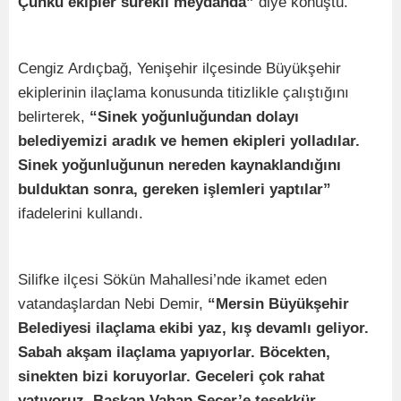
Çünkü ekipler sürekli meydanda”
diye konuştu.
Cengiz Ardıçbağ, Yenişehir ilçesinde Büyükşehir
ekiplerinin ilaçlama konusunda titizlikle çalıştığını
belirterek,
“Sinek yoğunluğundan dolayı
belediyemizi aradık ve hemen ekipleri yolladılar.
Sinek yoğunluğunun nereden kaynaklandığını
bulduktan sonra, gereken işlemleri yaptılar”
ifadelerini kullandı.
Silifke ilçesi Sökün Mahallesi’nde ikamet eden
vatandaşlardan Nebi Demir,
“Mersin Büyükşehir
Belediyesi ilaçlama ekibi yaz, kış devamlı geliyor.
Sabah akşam ilaçlama yapıyorlar. Böcekten,
sinekten bizi koruyorlar. Geceleri çok rahat
yatıyoruz. Başkan Vahap Seçer’e teşekkür