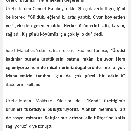
Üretici kadınların el emekleri değerlendi
Üreticilerden Cennet Esenbey, etkinliğin çok verimli geçtiğini
belirterek,
“Güldük, eğlendik, satış yaptık. Civar köylerden
ve ilçelerden gelenler oldu. Herkes ürünlerini sattı, kazanç
sağladı. Kış günü köyümüz için çok iyi oldu”
dedi.
Sebil Mahallesi’nden katılan üretici Fadime Tor ise,
“Üretici
kadınlar burada ürettiklerini satma imkânı buluyor. Hem
eğleniyoruz hem de misafirlerimiz doğal ürünlerimizi alıyor.
Mahallemizin tanıtımı için de çok güzel bir etkinlik”
ifadelerini kullandı.
Üreticilerden Makbule Yıldırım da,
“Kendi ürettiğimiz
ürünleri tüketiciyle buluşturuyoruz. Alanlar memnun, biz
de sosyalleşiyoruz. Satışlarımız artıyor, aile bütçesine katkı
sağlıyoruz”
diye konuştu.