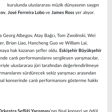
kurulunda uluslararası müzik dünyasının saygın
kov
,
José Ferreira Lobo
ve
James Ross
yer alıyor.
a Georg Albegov, Atay Bağcı, Tom Zwolinski, Wei
r, Brian Liao, Hancheng Guo ve William Lai,
lmaya hak kazanan şefler oldu.
Eskişehir Büyükşehir
inde canlı performanslarını sergileyen yarışmacılar,
riyle uluslararası jüri tarafından değerlendirilmeye
rmanslarını sürdürecek sekiz yarışmacı arasından
final konserinde canlı performansını gösterme hakkı
Orkestra Şefliği Yarışması
’nın final konseri ve ödül