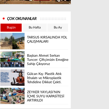
ÇOK OKUNANLAR
Bugün
Bu Hafta
Bu Ay
TARSUS KIRSALINDA YOL
ÇALIŞMALARI
Başkan Ahmet Serkan
Tuncer: Çiftçimizin Emeğine
Sahip Çıkıyoruz
Gülcan Kış: Plastik Atık
İthalatı ve Mikroplastik
Tehdidine Dikkat Çekti.
ZEYKER YAYLASI’NIN
İÇME SUYU KAPASİTESİ
ARTIRILDI