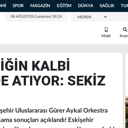
OMİ
SPOR
MAGAZİN
EĞİTİM
DÜNYA
SAĞLIK
TU
08 AĞUSTOS Cumartesi 18:24
Mobil
Ara
İĞİN KALBİ
E ATIYOR: SEKİZ
işehir Uluslararası Gürer Aykal Orkestra
aşama sonuçları açıklandı! Eskişehir