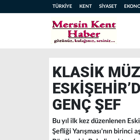
TÜRKİYE
KENT
SİYASET
EKON
KLASİK MÜZ
ESKİŞEHİR’D
GENÇ ŞEF
Bu yıl ilk kez düzenlenen Esk
Şefliği Yarışması'nın birinci 