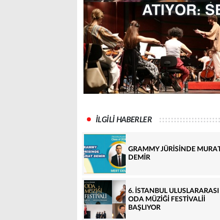
İLGİLİ HABERLER
GRAMMY JÜRİSİNDE MURA
DEMİR
6. İSTANBUL ULUSLARARASI
ODA MÜZİĞİ FESTİVALİİ
BAŞLIYOR