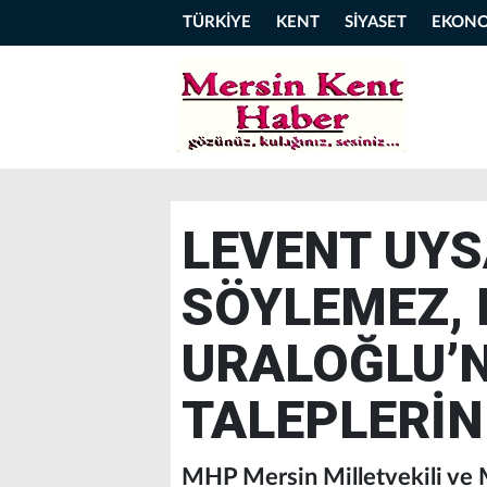
TÜRKİYE
KENT
SİYASET
EKON
LEVENT UYS
SÖYLEMEZ,
URALOĞLU’N
TALEPLERİNİ
MHP Mersin Milletvekili ve 