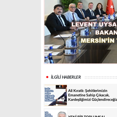
İLGİLİ HABERLER
Ali Kıratlı: Şehitlerimizin
Emanetine Sahip Çıkacak,
Kardeşliğimizi Güçlendireceği