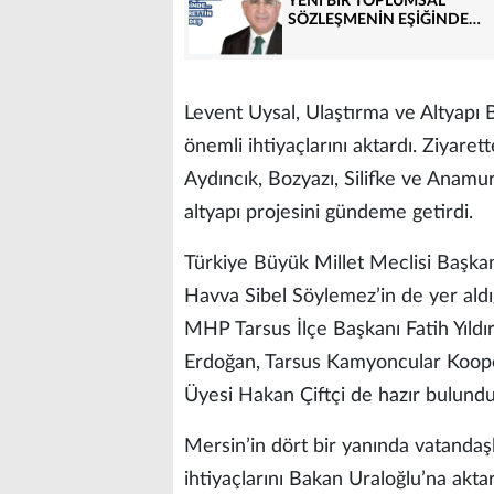
YENİ BİR TOPLUMSAL
SÖZLEŞMENİN EŞİĞİNDE…
Levent Uysal, Ulaştırma ve Altyapı 
önemli ihtiyaçlarını aktardı. Ziyaret
Aydıncık, Bozyazı, Silifke ve Anamu
altyapı projesini gündeme getirdi.
Türkiye Büyük Millet Meclisi Başkan
Havva Sibel Söylemez’in de yer aldı
MHP Tarsus İlçe Başkanı Fatih Yıld
Erdoğan, Tarsus Kamyoncular Kooper
Üyesi Hakan Çiftçi de hazır bulundu
Mersin’in dört bir yanında vatandaşl
ihtiyaçlarını Bakan Uraloğlu’na akt