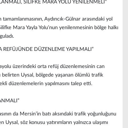
ANMALI, SİLİFKE MARA YOLU YENİLENMELİ”
in tamamlanmasının, Aydıncık-Gülnar arasındaki yol
 Silifke Mara Yayla Yolu’nun yenilenmesinin bölge halkı
guladı.
A REFÜJÜNDE DÜZENLEME YAPILMALI”
yolu üzerindeki orta refüj düzenlemesinin can
u belirten Uysal, bölgede yaşanan ölümlü trafik
ekli düzenlemelerin yapılmasını talep etti.
ANMALI”
ın da Mersin’in batı aksındaki trafik yoğunluğunu
n Uysal, söz konusu yatırımların yalnızca ulaşımı