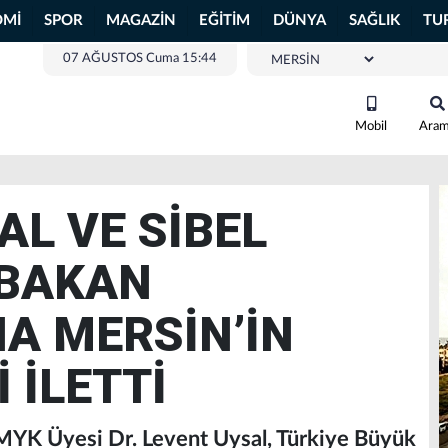
OMİ
SPOR
MAGAZİN
EĞİTİM
DÜNYA
SAĞLIK
TU
07 AĞUSTOS Cuma 15:44
Mobil
Ara
AL VE SİBEL
 BAKAN
A MERSİN’İN
 İLETTİ
MYK Üyesi Dr. Levent Uysal, Türkiye Büyük