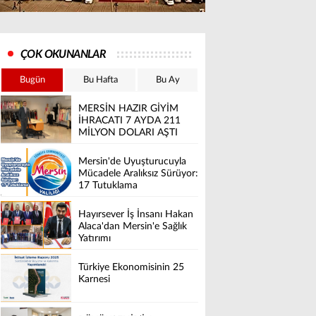
ÇOK OKUNANLAR
Bugün
Bu Hafta
Bu Ay
MERSİN HAZIR GİYİM
İHRACATI 7 AYDA 211
MİLYON DOLARI AŞTI
Mersin'de Uyuşturucuyla
Mücadele Aralıksız Sürüyor:
17 Tutuklama
Hayırsever İş İnsanı Hakan
Alaca'dan Mersin'e Sağlık
Yatırımı
Türkiye Ekonomisinin 25
Karnesi