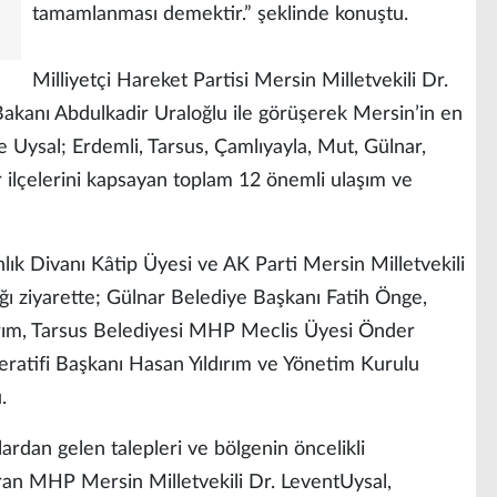
tamamlanması demektir.” şeklinde konuştu.
Milliyetçi Hareket Partisi Mersin Milletvekili Dr.
Bakanı Abdulkadir Uraloğlu ile görüşerek Mersin’in en
te Uysal; Erdemli, Tarsus, Çamlıyayla, Mut, Gülnar,
r ilçelerini kapsayan toplam 12 önemli ulaşım ve
lık Divanı Kâtip Üyesi ve AK Parti Mersin Milletvekili
ğı ziyarette; Gülnar Belediye Başkanı Fatih Önge,
ırım, Tarsus Belediyesi MHP Meclis Üyesi Önder
atifi Başkanı Hasan Yıldırım ve Yönetim Kurulu
.
ardan gelen talepleri ve bölgenin öncelikli
aran MHP Mersin Milletvekili Dr. LeventUysal,