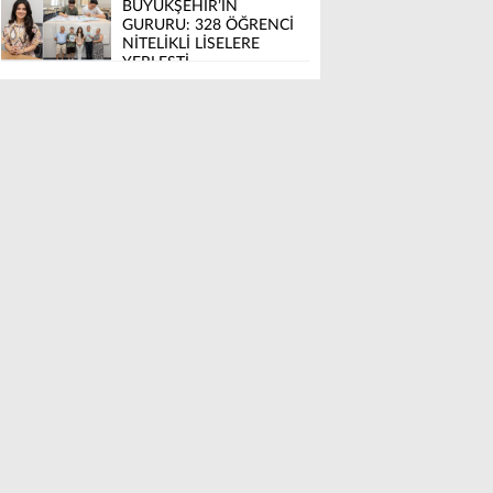
BÜYÜKŞEHİR’İN
GURURU: 328 ÖĞRENCİ
NİTELİKLİ LİSELERE
YERLEŞTİ