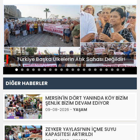
Türkiye Başka Ülkelerin Atık Sahası Değildir!
DİĞER HABERLER
MERSİN'İN DÖRT YANINDA KÖY BİZİM
ŞENLİK BİZİM DEVAM EDİYOR
09-08-2026 -
YAŞAM
ZEYKER YAYLASI’NIN İÇME SUYU
KAPASİTESİ ARTIRILDI