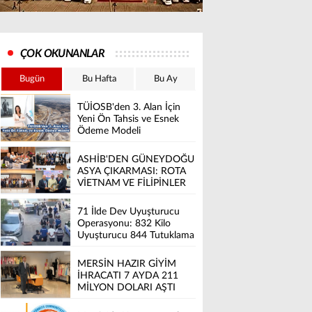
ÇOK OKUNANLAR
Bugün
Bu Hafta
Bu Ay
TÜİOSB'den 3. Alan İçin
Yeni Ön Tahsis ve Esnek
Ödeme Modeli
ASHİB'DEN GÜNEYDOĞU
ASYA ÇIKARMASI: ROTA
VİETNAM VE FİLİPİNLER
71 İlde Dev Uyuşturucu
Operasyonu: 832 Kilo
Uyuşturucu 844 Tutuklama
MERSİN HAZIR GİYİM
İHRACATI 7 AYDA 211
MİLYON DOLARI AŞTI