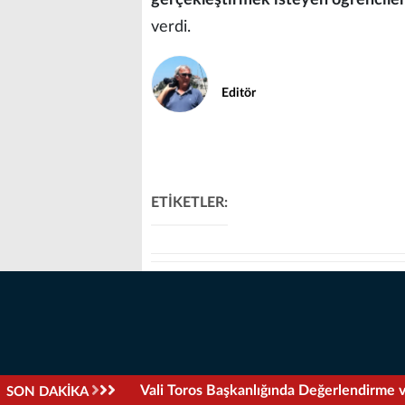
gerçekleştirmek isteyen öğrenciler
verdi.
Editör
ETİKETLER:
Vali Toros Başkanlığında Değerlendirme v
SON DAKİKA