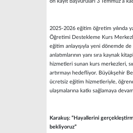
ön kayıt başvuruları 3 Temmuz’a ka
2025-2026 eğitim öğretim yılında yak
Öğretimi Destekleme Kurs Merkezle
eğitim anlayışıyla yeni dönemde de 
anlatımlarının yanı sıra kaynak kitap
hizmetleri sunan kurs merkezleri, s
artırmayı hedefliyor. Büyükşehir Bel
ücretsiz eğitim hizmetleriyle, öğrenc
ulaşmalarına katkı sağlamaya deva
Karakuş: “Hayallerini gerçekleştir
bekliyoruz”