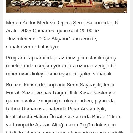
Mersin Kültür Merkezi Opera Şeref Salonu'nda , 6
Aralık 2025 Cumartesi günü saat 20.00’de
düzenlenecek “Caz Akşamı” konserinde,
sanatseverler buluşuyor
Program kapsamında, caz müziğinin klasikleşmiş
örneklerinden seçkin yorumlara uzanan zengin bir
repertuvar dinleyicisine eşsiz bir şölen sunacak.
Bu özel konserde; soprano Serin Saybaşılı, tenor
Emrah Sözer ve bas Ragıp Ufuk Kasar sesleriyle
gecenin vokal zenginliğini oluştururken, piyanoda
Rufina Usmanova, bateride Pınar Arslan Işık,
kontrabasta Hakan Ünsal, saksafonda Burak Otkum
ve trompette Atakan Altuğ, cazın özgün dokusunu
titizlikle işleyen yorumlarıyla konserin ruhuna derinlik