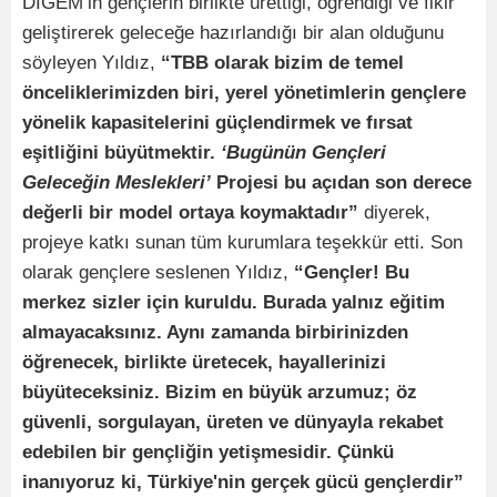
DİGEM’in gençlerin birlikte ürettiği, öğrendiği ve fikir
geliştirerek geleceğe hazırlandığı bir alan olduğunu
söyleyen Yıldız,
“TBB olarak bizim de temel
önceliklerimizden biri, yerel yönetimlerin gençlere
yönelik kapasitelerini güçlendirmek ve fırsat
eşitliğini büyütmektir.
‘Bugünün Gençleri
Geleceğin Meslekleri’
Projesi bu açıdan son derece
değerli bir model ortaya koymaktadır”
diyerek,
projeye katkı sunan tüm kurumlara teşekkür etti. Son
olarak gençlere seslenen Yıldız,
“Gençler! Bu
merkez sizler için kuruldu. Burada yalnız eğitim
almayacaksınız. Aynı zamanda birbirinizden
öğrenecek, birlikte üretecek, hayallerinizi
büyüteceksiniz. Bizim en büyük arzumuz; öz
güvenli, sorgulayan, üreten ve dünyayla rekabet
edebilen bir gençliğin yetişmesidir. Çünkü
inanıyoruz ki, Türkiye'nin gerçek gücü gençlerdir”