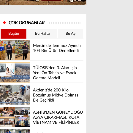
ÇOK OKUNANLAR
Bugün
Bu Hafta
Bu Ay
Mersin'de Temmuz Ayında
104 Bin Ürün Denetlendi
TÜİOSB'den 3. Alan İçin
Yeni Ön Tahsis ve Esnek
Ödeme Modeli
Akdeniz’de 200 Kilo
Bozulmuş Midye Dolması
Ele Geçirildi
ASHİB'DEN GÜNEYDOĞU
ASYA ÇIKARMASI: ROTA
VİETNAM VE FİLİPİNLER