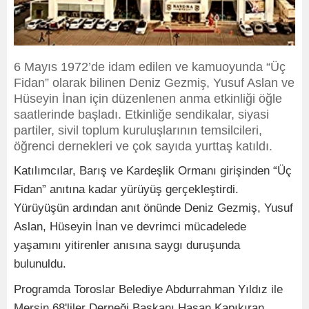
6 Mayıs 1972’de idam edilen ve kamuoyunda “Üç
Fidan” olarak bilinen Deniz Gezmiş, Yusuf Aslan ve
Hüseyin İnan için düzenlenen anma etkinliği öğle
saatlerinde başladı. Etkinliğe sendikalar, siyasi
partiler, sivil toplum kuruluşlarının temsilcileri,
öğrenci dernekleri ve çok sayıda yurttaş katıldı.
Katılımcılar, Barış ve Kardeşlik Ormanı girişinden “Üç
Fidan” anıtına kadar yürüyüş gerçekleştirdi.
Yürüyüşün ardından anıt önünde Deniz Gezmiş, Yusuf
Aslan, Hüseyin İnan ve devrimci mücadelede
yaşamını yitirenler anısına saygı duruşunda
bulunuldu.
Programda Toroslar Belediye Abdurrahman Yıldız ile
Mersin 68'liler Derneği Başkanı Hasan Kapıkıran