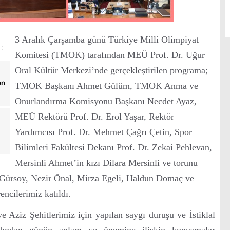
3 Aralık Çarşamba günü Türkiye Milli Olimpiyat
Komitesi (TMOK) tarafından MEÜ Prof. Dr. Uğur
Oral Kültür Merkezi’nde gerçekleştirilen programa;
on
TMOK Başkanı Ahmet Gülüm, TMOK Anma ve
Onurlandırma Komisyonu Başkanı Necdet Ayaz,
MEÜ Rektörü Prof. Dr. Erol Yaşar, Rektör
Yardımcısı Prof. Dr. Mehmet Çağrı Çetin, Spor
Bilimleri Fakültesi Dekanı Prof. Dr. Zekai Pehlevan,
Mersinli Ahmet’in kızı Dilara Mersinli ve torunu
Gürsoy, Nezir Önal, Mirza Egeli, Haldun Domaç ve
ncilerimiz katıldı.
 Aziz Şehitlerimiz için yapılan saygı duruşu ve İstiklal
rdından günün anlam ve önemine ilişkin konuşmalar