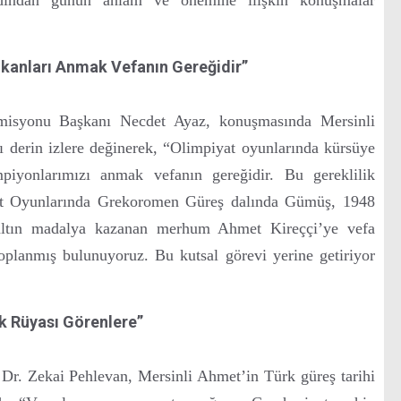
ıkanları Anmak Vefanın Gereğidir”
yonu Başkanı Necdet Ayaz, konuşmasında Mersinli
ı derin izlere değinerek, “Olimpiyat oyunlarında kürsüye
mpiyonlarımızı anmak vefanın gereğidir. Bu gereklilik
at Oyunlarında Grekoromen Güreş dalında Gümüş, 1948
altın madalya kazanan merhum Ahmet Kireççi’ye vefa
oplanmış bulunuyoruz. Bu kutsal görevi yerine getiriyor
 Rüyası Görenlere”
 Dr. Zekai Pehlevan, Mersinli Ahmet’in Türk güreş tarihi