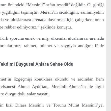
nın önündeki “Mersinli” sıfatı tesadüf değildir. O, gittiği
yiğitliğini taşımıştır. Mersin’in sıcaklığını, samimiyetini
rda ve uluslararası arenada duyurmak için çalışırken; onun
ze rehber ediniyoruz.” şeklinde konuştu.
, Türk sporuna emek vermiş, ülkemizi uluslararası arenada
orcularımızı rahmet, minnet ve saygıyla andığını ifade
 Takdimi Duygusal Anlara Sahne Oldu
hmet’in özgeçmişi konuklara okundu ve ardından hem
fsanesi Ahmet Ayık’tan, Mersinli Ahmet’in ile ilgili
ere duygu dolu anlar yaşattı.
n kızı Dilara Mersinli ve Torunu Murat Mersinli’ye,