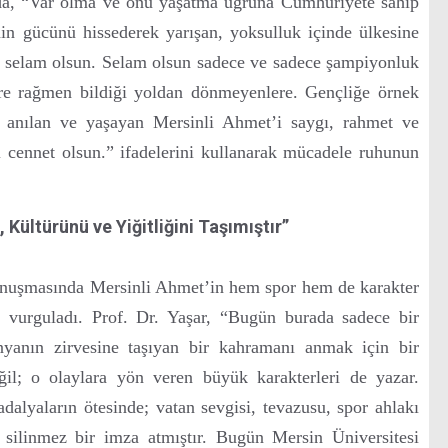
da, “Var olma ve onu yaşatma uğruna Cumhuriyete sahip
nin gücünü hissederek yarışan, yoksulluk içinde ülkesine
 selam olsun. Selam olsun sadece ve sadece şampiyonluk
ere rağmen bildiği yoldan dönmeyenlere. Gençliğe örnek
a anılan ve yaşayan Mersinli Ahmet’i saygı, rahmet ve
cennet olsun.” ifadelerini kullanarak mücadele ruhunun
, Kültürünü ve Yiğitliğini Taşımıştır”
onuşmasında Mersinli Ahmet’in hem spor hem de karakter
 vurguladı. Prof. Dr. Yaşar, “Bugün burada sadece bir
nyanın zirvesine taşıyan bir kahramanı anmak için bir
eğil; o olaylara yön veren büyük karakterleri de yazar.
lyaların ötesinde; vatan sevgisi, tevazusu, spor ahlakı
e silinmez bir imza atmıştır. Bugün Mersin Üniversitesi