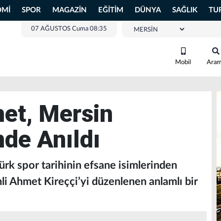
OMİ
SPOR
MAGAZİN
EĞİTİM
DÜNYA
SAĞLIK
TU
07 AĞUSTOS Cuma 08:35
Mobil
Ara
et, Mersin
nde Anıldı
ürk spor tarihinin efsane isimlerinden
 Ahmet Kireççi’yi düzenlenen anlamlı bir