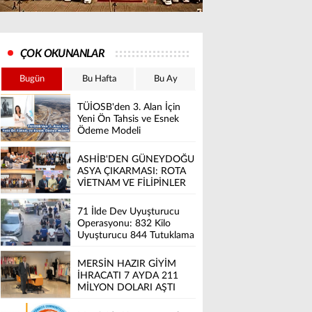
ÇOK OKUNANLAR
Bugün
Bu Hafta
Bu Ay
TÜİOSB'den 3. Alan İçin
Yeni Ön Tahsis ve Esnek
Ödeme Modeli
ASHİB'DEN GÜNEYDOĞU
ASYA ÇIKARMASI: ROTA
VİETNAM VE FİLİPİNLER
71 İlde Dev Uyuşturucu
Operasyonu: 832 Kilo
Uyuşturucu 844 Tutuklama
MERSİN HAZIR GİYİM
İHRACATI 7 AYDA 211
MİLYON DOLARI AŞTI