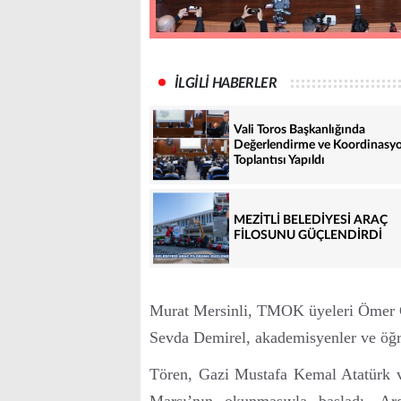
İLGİLİ HABERLER
Vali Toros Başkanlığında
Değerlendirme ve Koordinasy
Toplantısı Yapıldı
MEZİTLİ BELEDİYESİ ARAÇ
FİLOSUNU GÜÇLENDİRDİ
Murat Mersinli, TMOK üyeleri Ömer 
Sevda Demirel, akademisyenler ve öğre
Tören, Gazi Mustafa Kemal Atatürk ve
Marşı’nın okunmasıyla başladı. A