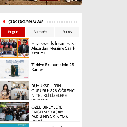
ÇOK OKUNANLAR
Bugün
Bu Hafta
Bu Ay
Hayırsever İş İnsanı Hakan
Alaca'dan Mersin'e Sağlık
Yatırımı
Türkiye Ekonomisinin 25
Karnesi
BÜYÜKŞEHİR’İN
GURURU: 328 ÖĞRENCİ
NİTELİKLİ LİSELERE
YERLEŞTİ
ÖZEL BİREYLERE
ENGELSİZ YAŞAM
PARKI’NDA SİNEMA
KEYFİ