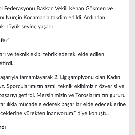
bol Federasyonu Başkan Vekili Kenan Gökmen ve
anı Nurçin Kocaman’a takdim edildi. Ardından
ak büyük sevinç yaşadı.
afer”
rı ve teknik ekibi tebrik ederek, elde edilen
tirdi.
ı başarıyla tamamlayarak 2. Lig şampiyonu olan Kadın
. Sporcularımızın azmi, teknik ekibimizin özverisi ve
aşarıyı getirdi. Mersinimizin ve Toroslarımızın gururu
ararlılıkla mücadele ederek başarılar elde edeceklerine
deceklerine yürekten inanıyorum.” diye konuştu.
ndı