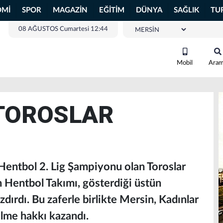
OMİ
SPOR
MAGAZİN
EĞİTİM
DÜNYA
SAĞLIK
TU
08 AĞUSTOS Cumartesi 12:44
Mobil
Ara
TOROSLAR
entbol 2. Lig Şampiyonu olan Toroslar
 Hentbol Takımı, gösterdiği üstün
zdırdı. Bu zaferle birlikte Mersin, Kadınlar
ilme hakkı kazandı.