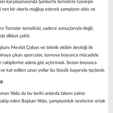
 son karşılaşmasında Şanlıurfa temsilcisi Güneşin
i net bir skorla mağlup ederek şampiyon oldu ve
en Toroslar temsilcisi, sadece sonuçlarıyla değil,
 da dikkat çekti.
kanı Mevlüt Çoban ve teknik ekibin desteği ile
ahaya çıkan sporcular, turnuva boyunca mücadele
le rakiplerine adeta göz açtırmadı. Sezon boyunca
ve kat edilen uzun yollar bu büyük başarıyla taçlandı.
dı
an Yıldız da bu tarihi anlarda takımı yalnız
akip eden Başkan Yıldız, şampiyonluk sevincine ortak