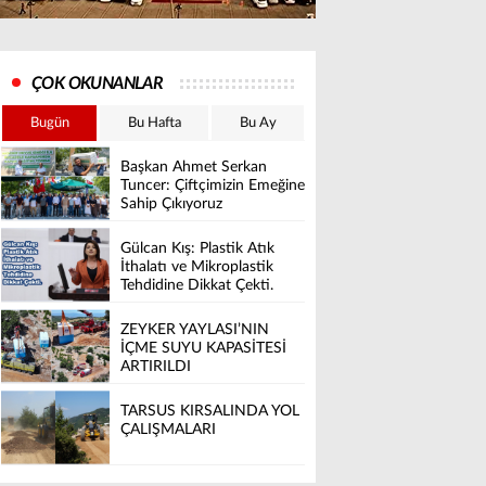
ÇOK OKUNANLAR
Bugün
Bu Hafta
Bu Ay
Başkan Ahmet Serkan
Tuncer: Çiftçimizin Emeğine
Sahip Çıkıyoruz
Gülcan Kış: Plastik Atık
İthalatı ve Mikroplastik
Tehdidine Dikkat Çekti.
ZEYKER YAYLASI’NIN
İÇME SUYU KAPASİTESİ
ARTIRILDI
TARSUS KIRSALINDA YOL
ÇALIŞMALARI