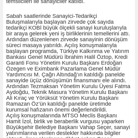
temsilcileri ile sanayiciler katıldı.
Sabah saatlerinde Sanayici-Tedarikçi
Buluşmalarıyla başlayan zirvede çok sayıda
tedarikçi KOBİ büyük ölçekli sanayi kuruluşlarıyla
bir araya gelerek yeni iş birliklerinin temellerini attı.
Ardından düzenlenen zirvede sanayinin dönüşüm
süreci masaya yatırıldı. Açılış konuşmalarıyla
başlayan programda, Türkiye Kalkınma ve Yatırım
Bankası Genel Müdürü İbrahim Halil Öztop, Kredi
Garanti Fonu Yönetim Kurulu Başkanı Erdoğan
Özegen ve Eximbank Pazarlama Genel Müdür
Yardımcısı M. Çağrı Altındağ’ın katıldığı panelde
sanayide üçüz dönüşümün finansmanı ele alındı.
Ardından Tezmaksan Yönetim Kurulu Üyesi Fatma
Aydoğdu, Teknik Masura Yönetim Kurulu Başkanı
Ali Kıraç ve Yörüksüt Yönetim Kurulu Başkanı
Ramazan Öz’ün katıldığı panelde üretimde
kurumsal hafızanın önemi değerlendirildi.
Açılış konuşmalarında MTSO Meclis Başkanı
Hamit İzol, birlik ve beraberlik vurgusu yaparken
Büyükşehir Belediye Başkanı Vahap Seçer, sanayi
yatırımlarına verilen destekler hakkında bilgiler