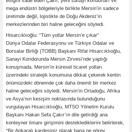
ettiğini ifade eden Çakır, yeni sanayi koridorları ve
mega endüstri bölgeleriyle birlikte Mersin’in sadece
üretimde değil, lojistikte de Doğu Akdeniz’in
merkezlerinden biri haline geleceğini söyledi.
Hisarcıklıoğlu: “Tüm yollar Mersin’e çıkar”
Dünya Odalar Federasyonu ve Türkiye Odalar ve
Borsalar Birliği (TOBB) Başkanı Rifat Hisarcıklıoğlu,
Sanayi Koridorunda Mersin Zirvesi’nde yaptığı
konuşmada, Mersin’in küresel ticaret yolları
üzerindeki stratejik konumuna dikkat çekerek kentin
önümüzdeki dönemde çok daha önemli bir merkez
haline geleceğini söyledi. Mersin’in Ortadoğu, Afrika
ve Asya’nın kesişim noktasında bulunduğunu
vurgulayan Hisarcıklıoğlu, MTSO Yönetim Kurulu
Başkanı Hakan Sefa Çakır’ın dile getirdiği ana
konteyner limanı girişimini desteklediklerini belirterek,
“Bir Ankaralı kardeşiniz olarak bana ne görev