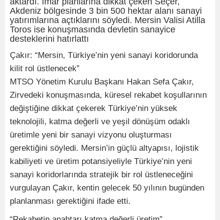
aktardı. İmar planlarına dikkat çeken Seçer,
Akdeniz bölgesinde 3 bin 500 hektar alanı sanayi
yatırımlarına açtıklarını söyledi. Mersin Valisi Atilla
Toros ise konuşmasında devletin sanayice
desteklerini hatırlattı
Çakır: “Mersin, Türkiye’nin yeni sanayi koridorunda
kilit rol üstlenecek”
MTSO Yönetim Kurulu Başkanı Hakan Sefa Çakır,
Zirvedeki konuşmasında, küresel rekabet koşullarının
değiştiğine dikkat çekerek Türkiye’nin yüksek
teknolojili, katma değerli ve yeşil dönüşüm odaklı
üretimle yeni bir sanayi vizyonu oluşturması
gerektiğini söyledi. Mersin’in güçlü altyapısı, lojistik
kabiliyeti ve üretim potansiyeliyle Türkiye’nin yeni
sanayi koridorlarında stratejik bir rol üstleneceğini
vurgulayan Çakır, kentin gelecek 50 yılının bugünden
planlanması gerektiğini ifade etti.
“Rekabetin anahtarı katma değerli üretim”