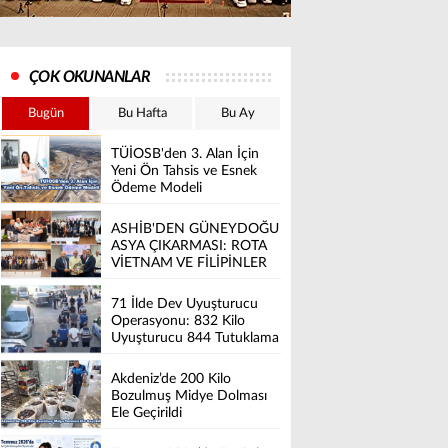
ÇOK OKUNANLAR
Bugün
Bu Hafta
Bu Ay
TÜİOSB'den 3. Alan İçin
Yeni Ön Tahsis ve Esnek
Ödeme Modeli
ASHİB'DEN GÜNEYDOĞU
ASYA ÇIKARMASI: ROTA
VİETNAM VE FİLİPİNLER
71 İlde Dev Uyuşturucu
Operasyonu: 832 Kilo
Uyuşturucu 844 Tutuklama
Akdeniz’de 200 Kilo
Bozulmuş Midye Dolması
Ele Geçirildi