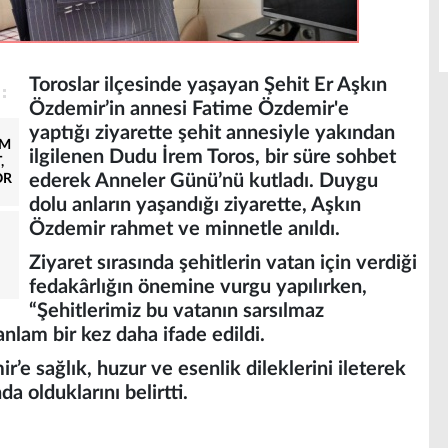
Toroslar ilçesinde yaşayan Şehit Er Aşkın
Özdemir’in annesi Fatime Özdemir'e
yaptığı ziyarette şehit annesiyle yakından
AM
ilgilenen Dudu İrem Toros, bir süre sohbet
,
ederek Anneler Günü’nü kutladı. Duygu
OR
dolu anların yaşandığı ziyarette, Aşkın
Özdemir rahmet ve minnetle anıldı.
Ziyaret sırasında şehitlerin vatan için verdiği
fedakârlığın önemine vurgu yapılırken,
“Şehitlerimiz bu vatanın sarsılmaz
 anlam bir kez daha ifade edildi.
e sağlık, huzur ve esenlik dileklerini ileterek
a olduklarını belirtti.