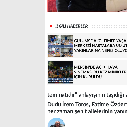
İLGİLİ HABERLER
GÜLÜMSE ALZHEIMER YAŞ
MERKEZİ HASTALARA UMUT
YAKINLARINA NEFES OLUY
MERSİN'DE AÇIK HAVA
SİNEMASI BU KEZ MİNİKLER
İÇİN KURULDU
teminatıdır” anlayışının taşıdığı
Dudu İrem Toros, Fatime Özdemir’
her zaman şehit ailelerinin yanınd