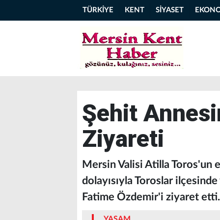
TÜRKİYE
KENT
SİYASET
EKON
Şehit Annes
Ziyareti
Mersin Valisi Atilla Toros'un
dolayısıyla Toroslar ilçesind
Fatime Özdemir'i ziyaret etti.
YAŞAM