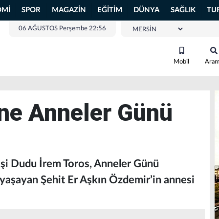
OMİ
SPOR
MAGAZİN
EĞİTİM
DÜNYA
SAĞLIK
TU
06 AĞUSTOS Perşembe 22:56
Mobil
Ara
ine Anneler Günü
 eşi Dudu İrem Toros, Anneler Günü
e yaşayan Şehit Er Aşkın Özdemir’in annesi