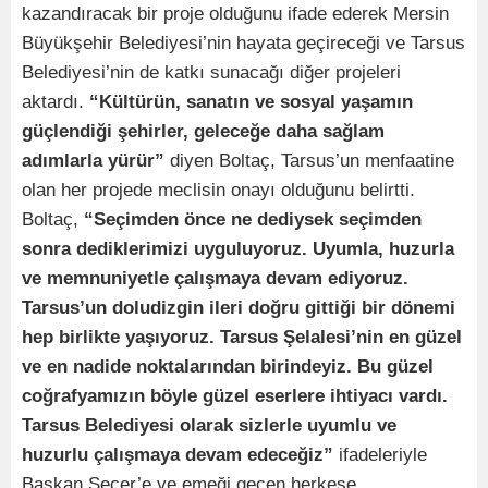
kazandıracak bir proje olduğunu ifade ederek Mersin
Büyükşehir Belediyesi’nin hayata geçireceği ve Tarsus
Belediyesi’nin de katkı sunacağı diğer projeleri
aktardı.
“Kültürün, sanatın ve sosyal yaşamın
güçlendiği şehirler, geleceğe daha sağlam
adımlarla yürür”
diyen Boltaç, Tarsus’un menfaatine
olan her projede meclisin onayı olduğunu belirtti.
Boltaç,
“Seçimden önce ne dediysek seçimden
sonra dediklerimizi uyguluyoruz. Uyumla, huzurla
ve memnuniyetle çalışmaya devam ediyoruz.
Tarsus’un doludizgin ileri doğru gittiği bir dönemi
hep birlikte yaşıyoruz. Tarsus Şelalesi’nin en güzel
ve en nadide noktalarından birindeyiz. Bu güzel
coğrafyamızın böyle güzel eserlere ihtiyacı vardı.
Tarsus Belediyesi olarak sizlerle uyumlu ve
huzurlu çalışmaya devam edeceğiz”
ifadeleriyle
Başkan Seçer’e ve emeği geçen herkese