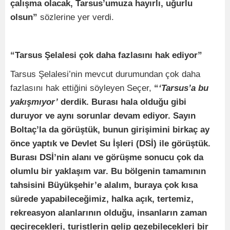
çalışma olacak, Tarsus’umuza hayırlı, uğurlu
olsun”
sözlerine yer verdi.
“Tarsus Şelalesi çok daha fazlasını hak ediyor”
Tarsus Şelalesi’nin mevcut durumundan çok daha
fazlasını hak ettiğini söyleyen Seçer,
“
‘Tarsus’a bu
yakışmıyor’
derdik. Burası hala olduğu gibi
duruyor ve aynı sorunlar devam ediyor. Sayın
Boltaç’la da görüştük, bunun girişimini birkaç ay
önce yaptık ve Devlet Su İşleri (DSİ) ile görüştük.
Burası DSİ’nin alanı ve görüşme sonucu çok da
olumlu bir yaklaşım var. Bu bölgenin tamamının
tahsisini Büyükşehir’e alalım, buraya çok kısa
sürede yapabileceğimiz, halka açık, tertemiz,
rekreasyon alanlarının olduğu, insanların zaman
geçirecekleri, turistlerin gelip gezebilecekleri bir