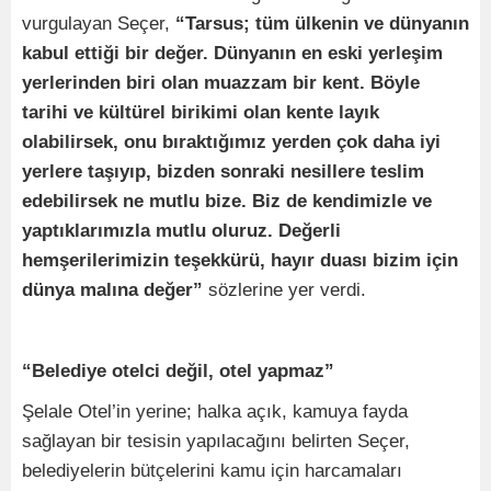
vurgulayan Seçer,
“Tarsus; tüm ülkenin ve dünyanın
kabul ettiği bir değer. Dünyanın en eski yerleşim
yerlerinden biri olan muazzam bir kent. Böyle
tarihi ve kültürel birikimi olan kente layık
olabilirsek, onu bıraktığımız yerden çok daha iyi
yerlere taşıyıp, bizden sonraki nesillere teslim
edebilirsek ne mutlu bize. Biz de kendimizle ve
yaptıklarımızla mutlu oluruz. Değerli
hemşerilerimizin teşekkürü, hayır duası bizim için
dünya malına değer”
sözlerine yer verdi.
“Belediye otelci değil, otel yapmaz”
Şelale Otel’in yerine; halka açık, kamuya fayda
sağlayan bir tesisin yapılacağını belirten Seçer,
belediyelerin bütçelerini kamu için harcamaları