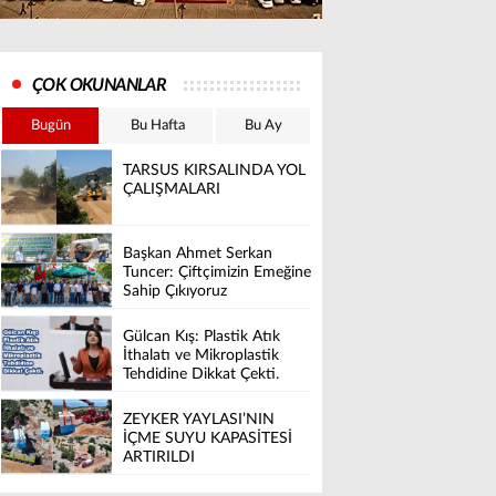
ÇOK OKUNANLAR
Bugün
Bu Hafta
Bu Ay
TARSUS KIRSALINDA YOL
ÇALIŞMALARI
Başkan Ahmet Serkan
Tuncer: Çiftçimizin Emeğine
Sahip Çıkıyoruz
Gülcan Kış: Plastik Atık
İthalatı ve Mikroplastik
Tehdidine Dikkat Çekti.
ZEYKER YAYLASI’NIN
İÇME SUYU KAPASİTESİ
ARTIRILDI