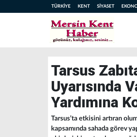
TÜRKİYE
KENT
SİYASET
EKON
Tarsus Zabıta
Uyarısında V
Yardımına K
Tarsus’ta etkisini artıran olum
kapsamında sahada görev yap