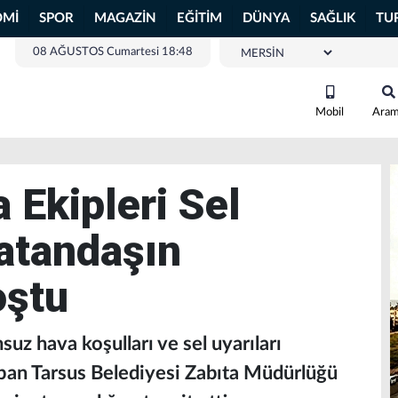
OMİ
SPOR
MAGAZİN
EĞİTİM
DÜNYA
SAĞLIK
TU
08 AĞUSTOS Cumartesi 18:48
Mobil
Ara
 Ekipleri Sel
atandaşın
oştu
suz hava koşulları ve sel uyarıları
an Tarsus Belediyesi Zabıta Müdürlüğü