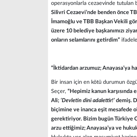
operasyonlarla cezaevinde tutulan b
Silivri Cezaevi’nde benden önce T
İmamoğlu ve TBB Başkan Vekili gör
üzere 10 belediye başkanımızı ziya
onların selamlarını getirdim”
ifadele
“İktidardan arzumuz; Anayasa’ya ha
Bir insan için en kötü durumun özg
Seçer,
“Hepimiz kanun karşısında eş
Ali;
‘Devletin dini adalettir!’
demiş. De
biçimine ve inanca eşit mesafede ol
gerektiriyor. Bizim bugün Türkiye 
arzu ettiğimiz; Anayasa’ya ve hukuk