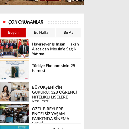
ÇOK OKUNANLAR
Bugün
Bu Hafta
Bu Ay
Hayırsever İş İnsanı Hakan
Alaca'dan Mersin'e Sağlık
Yatırımı
Türkiye Ekonomisinin 25
Karnesi
BÜYÜKŞEHİR’İN
GURURU: 328 ÖĞRENCİ
NİTELİKLİ LİSELERE
YERLEŞTİ
ÖZEL BİREYLERE
ENGELSİZ YAŞAM
PARKI’NDA SİNEMA
KEYFİ