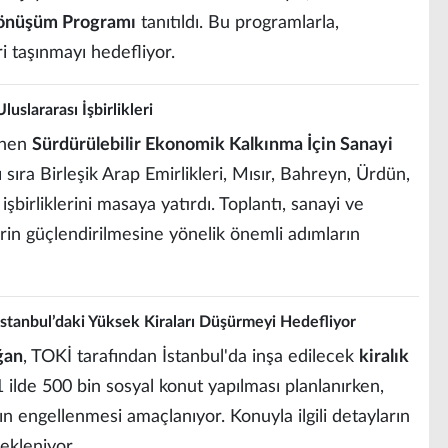
Dönüşüm Programı
tanıtıldı. Bu programlarla,
i taşınmayı hedefliyor.
uslararası İşbirlikleri
enen
Sürdürülebilir Ekonomik Kalkınma İçin Sanayi
ı sıra Birleşik Arap Emirlikleri, Mısır, Bahreyn, Ürdün,
işbirliklerini masaya yatırdı. Toplantı, sanayi ve
ilerin güçlendirilmesine yönelik önemli adımların
 İstanbul’daki Yüksek Kiraları Düşürmeyi Hedefliyor
ğan
, TOKİ tarafından İstanbul'da inşa edilecek
kiralık
 ilde 500 bin sosyal konut yapılması planlanırken,
rın engellenmesi amaçlanıyor. Konuyla ilgili detayların
ekleniyor.