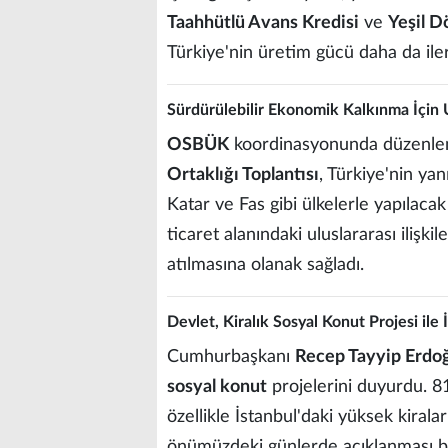
Taahhütlü Avans Kredisi
ve
Yeşil 
Türkiye'nin üretim gücü daha da iler
Sürdürülebilir Ekonomik Kalkınma İçin Ul
OSBÜK
koordinasyonunda düzenl
Ortaklığı Toplantısı
, Türkiye'nin yan
Katar ve Fas gibi ülkelerle yapılacak 
ticaret alanındaki uluslararası ilişk
atılmasına olanak sağladı.
Devlet, Kiralık Sosyal Konut Projesi ile
Cumhurbaşkanı
Recep Tayyip Erdo
sosyal konut
projelerini duyurdu. 81
özellikle İstanbul'daki yüksek kirala
önümüzdeki günlerde açıklanması b