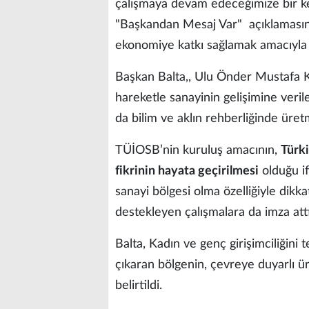
çalışmaya devam edeceğimize bir ke
"Başkandan Mesaj Var" açıklamasınd
ekonomiye katkı sağlamak amacıyla yü
Başkan Balta,, Ulu Önder Mustafa K
hareketle sanayinin gelişimine veril
da bilim ve aklın rehberliğinde üret
TÜİOSB’nin kuruluş amacının,
Türki
fikrinin hayata geçirilmesi
olduğu if
sanayi bölgesi olma özelliğiyle dikk
destekleyen çalışmalara da imza attı
Balta, Kadın ve genç girişimciliğini
çıkaran bölgenin, çevreye duyarlı ü
belirtildi.