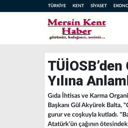
TÜRKİYE
KENT
SİYASET
EKON
TÜİOSB’den 
Yılına Anlam
Gıda İhtisas ve Karma Organ
Başkanı Gül Akyürek Balta, "C
gurur ve coşkuyla kutladı. "
Atatürk’ün çağının ötesindek