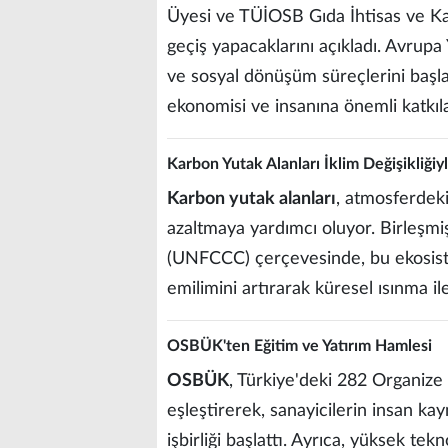
Üyesi ve TÜİOSB Gıda İhtisas ve 
geçiş yapacaklarını açıkladı. Avrupa
ve sosyal dönüşüm süreçlerini başlat
ekonomisi ve insanına önemli katkıla
Karbon Yutak Alanları İklim Değişikliği
Karbon yutak alanları
, atmosferdeki 
azaltmaya yardımcı oluyor. Birleşmiş
(UNFCCC) çerçevesinde, bu ekosist
emilimini artırarak küresel ısınma i
OSBÜK'ten Eğitim ve Yatırım Hamlesi
OSBÜK
, Türkiye'deki 282 Organize 
eşleştirerek, sanayicilerin insan kay
işbirliği başlattı. Ayrıca, yüksek te