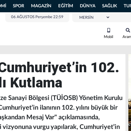
OMİ
SPOR
MAGAZİN
EĞİTİM
DÜNYA
SAĞLIK
TU
06 AĞUSTOS Perşembe 22:59
Mobil
Ara
Cumhuriyet’in 102.
lı Kutlama
ize Sanayi Bölgesi (TÜİOSB) Yönetim Kurulu
umhuriyet’in ilanının 102. yılını büyük bir
Başkandan Mesaj Var" açıklamasında,
i vizyonuna vurgu yapılarak, Cumhuriyet’in