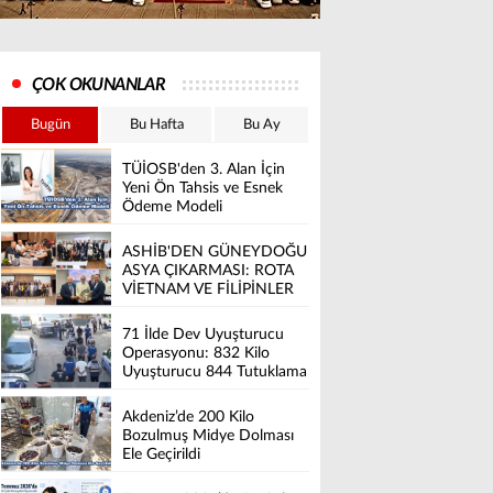
ÇOK OKUNANLAR
Bugün
Bu Hafta
Bu Ay
TÜİOSB'den 3. Alan İçin
Yeni Ön Tahsis ve Esnek
Ödeme Modeli
ASHİB'DEN GÜNEYDOĞU
ASYA ÇIKARMASI: ROTA
VİETNAM VE FİLİPİNLER
71 İlde Dev Uyuşturucu
Operasyonu: 832 Kilo
Uyuşturucu 844 Tutuklama
Akdeniz’de 200 Kilo
Bozulmuş Midye Dolması
Ele Geçirildi