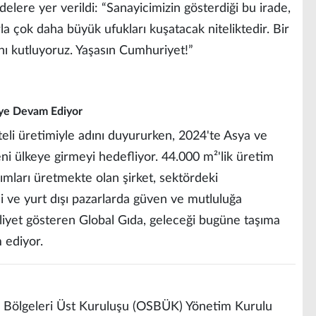
elere yer verildi: “Sanayicimizin gösterdiği bu irade,
a çok daha büyük ufukları kuşatacak niteliktedir. Bir
nı kutluyoruz. Yaşasın Cumhuriyet!”
ye Devam Ediyor
iteli üretimiyle adını duyururken, 2024'te Asya ve
ni ülkeye girmeyi hedefliyor. 44.000 m²'lik üretim
rımları üretmekte olan şirket, sektördeki
i ve yurt dışı pazarlarda güven ve mutluluğa
aaliyet gösteren Global Gıda, geleceği bugüne taşıma
 ediyor.
i Bölgeleri Üst Kuruluşu (OSBÜK) Yönetim Kurulu