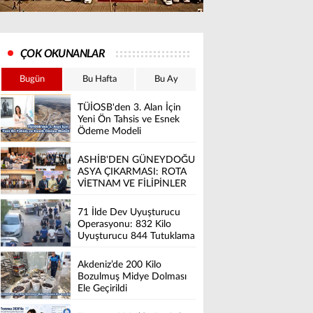
ÇOK OKUNANLAR
Bugün
Bu Hafta
Bu Ay
TÜİOSB'den 3. Alan İçin
Yeni Ön Tahsis ve Esnek
Ödeme Modeli
ASHİB'DEN GÜNEYDOĞU
ASYA ÇIKARMASI: ROTA
VİETNAM VE FİLİPİNLER
71 İlde Dev Uyuşturucu
Operasyonu: 832 Kilo
Uyuşturucu 844 Tutuklama
Akdeniz’de 200 Kilo
Bozulmuş Midye Dolması
Ele Geçirildi