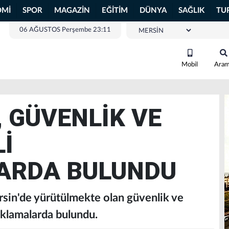
OMİ
SPOR
MAGAZİN
EĞİTİM
DÜNYA
SAĞLIK
TU
06 AĞUSTOS Perşembe 23:11
Mobil
Ara
, GÜVENLİK VE
Lİ
ARDA BULUNDU
ersin'de yürütülmekte olan güvenlik ve
çıklamalarda bulundu.