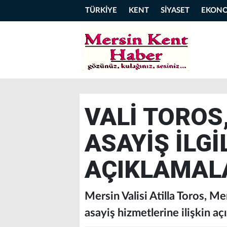
TÜRKİYE
KENT
SİYASET
EKON
VALİ TOROS
ASAYİŞ İLGİ
AÇIKLAMAL
Mersin Valisi Atilla Toros, M
asayiş hizmetlerine ilişkin a