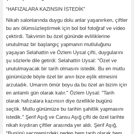
“HAFIZALARA KAZINSIN İSTEDİK”
Nikah salonlarında duygu dolu anlar yaşanırken, çiftler
bu anı ölümsüzleştirmek için bol bol fotoğraf ve video
çektirdi. Takvimin bu özel gününde evliliklerine
unutulmaz bir başlangıç yapmanın mutluluğunu
yaşayan Selahattin ve Özlem Uysal çifti, duygularını
şu sözlerle dile getirdi: Selahattin Uysal: "Özel ve
unutulmayacak bir tarih olmasını istedik. Bu en mutlu
günümüzde böyle özel bir anın bize eşlik etmesini
arzuladık. Umarım ömür boyu da bu özel an bizim için
en anlamlı gün olarak kalır." Özlem Uysal: "Tarih
olarak hafızalara kazınsın diye özellikle bugünü
seçtik. Mutlu günümüze bu tarihin şahitlik yapmasını
istedik." Şerif Aşığ ve Cansu Aşığ çifti de özel tarihte
nikah kıydıran çiftler arasında yer aldı. Şerif Aşığ,
“Bugünü seçmemizdeki neden hem tarih olarak hem