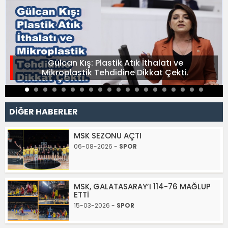
Gülcan Kış: Plastik Atık İthalatı ve
Mikroplastik Tehdidine Dikkat Çekti.
DİĞER HABERLER
MSK SEZONU AÇTI
06-08-2026 -
SPOR
MSK, GALATASARAY’I 114-76 MAĞLUP
ETTİ
15-03-2026 -
SPOR