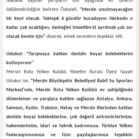
noktada yapılan yarışların son ayağında en iyilerin
ödüllendirildiğini belirten Özkaleli,
“Mersin unutmayacağım
bir kent olacak. Yaklaşık 6 gündür buradayım. Herkesin o
kadar çok sıcaklığını, desteğini hissettim ki ayrılmak çok zor
olacak benim için”
diyerek, emek verenlere teşekkür etti.
Uslukul: “Yarışmaya katılan denizin beyaz kelebeklerini
kutluyorum”
Mersin Rota Yelken Kulübü Yönetim Kurulu Üyesi hayati
Uslukul ise,
“Mersin Büyükşehir Belediyesi Babil Su Sporları
Merkezi’nde, Mersin Rota Yelken Kulübü ev sahipliğinde
düzenlenen ve yarışlara katılım sağlayan Antalya, Ankara,
Samsun, Aydın, Trabzon, Hatay ve Mersin illerinden katılan
denizin beyaz kelebeklerine, çok değerli antrenörlerimize,
hakemlerimize, idari ve teknik kadromuza, Türkiye Yelken
Federasyonumuza ve tüm paydaşlarımıza teşekkür