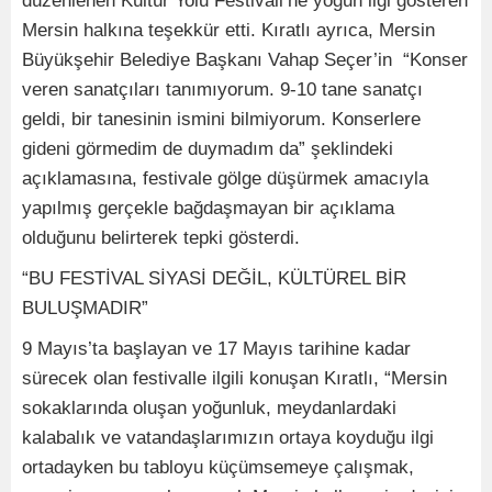
düzenlenen Kültür Yolu Festivali’ne yoğun ilgi gösteren
Mersin halkına teşekkür etti. Kıratlı ayrıca, Mersin
Büyükşehir Belediye Başkanı Vahap Seçer’in “Konser
veren sanatçıları tanımıyorum. 9-10 tane sanatçı
geldi, bir tanesinin ismini bilmiyorum. Konserlere
gideni görmedim de duymadım da” şeklindeki
açıklamasına, festivale gölge düşürmek amacıyla
yapılmış gerçekle bağdaşmayan bir açıklama
olduğunu belirterek tepki gösterdi.
“BU FESTİVAL SİYASİ DEĞİL, KÜLTÜREL BİR
BULUŞMADIR”
9 Mayıs’ta başlayan ve 17 Mayıs tarihine kadar
sürecek olan festivalle ilgili konuşan Kıratlı, “Mersin
sokaklarında oluşan yoğunluk, meydanlardaki
kalabalık ve vatandaşlarımızın ortaya koyduğu ilgi
ortadayken bu tabloyu küçümsemeye çalışmak,