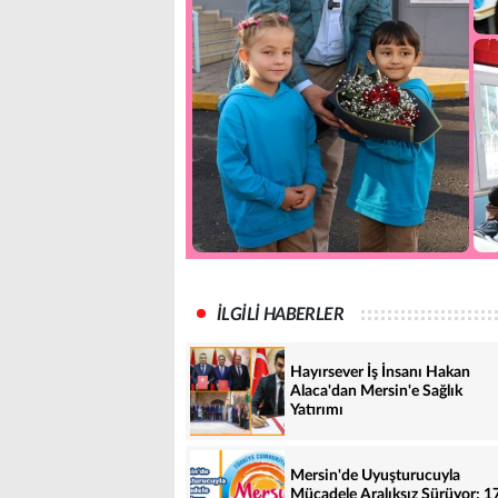
İLGİLİ HABERLER
Hayırsever İş İnsanı Hakan
Alaca'dan Mersin'e Sağlık
Yatırımı
Mersin'de Uyuşturucuyla
Mücadele Aralıksız Sürüyor: 1