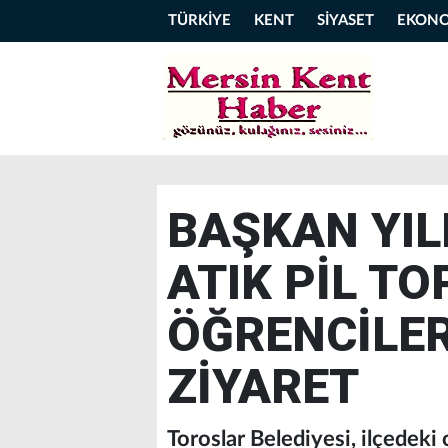
TÜRKİYE
KENT
SİYASET
EKON
BAŞKAN YIL
ATIK PİL T
ÖĞRENCİLER
ZİYARET
Toroslar Belediyesi, ilçedeki 