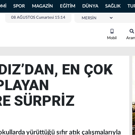
OMİ
SPOR
MAGAZİN
EĞİTİM
DÜNYA
SAĞLIK
TU
08 AĞUSTOS Cumartesi 15:14
Mobil
Ara
DIZ’DAN, EN ÇOK
OPLAYAN
E SÜRPRİZ
okullarda yürüttüğü sıfır atık çalışmalarıyla