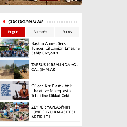
ÇOK OKUNANLAR
Bugün
Bu Hafta
Bu Ay
Başkan Ahmet Serkan
Tuncer: Çiftçimizin Emeğine
Sahip Çıkıyoruz
TARSUS KIRSALINDA YOL
ÇALIŞMALARI
Gülcan Kış: Plastik Atık
İthalatı ve Mikroplastik
Tehdidine Dikkat Çekti.
ZEYKER YAYLASI’NIN
İÇME SUYU KAPASİTESİ
ARTIRILDI