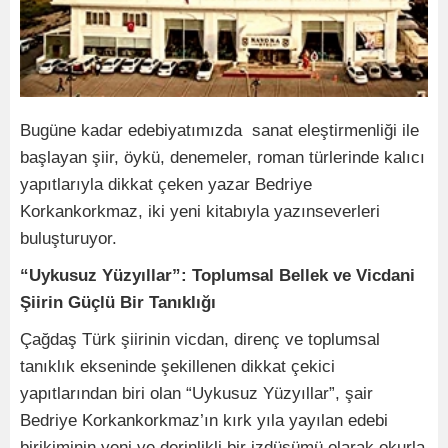
Bugüne kadar edebiyatımızda sanat eleştirmenliği ile
başlayan şiir, öykü, denemeler, roman türlerinde kalıcı
yapıtlarıyla dikkat çeken yazar Bedriye
Korkankorkmaz, iki yeni kitabıyla yazınseverleri
buluşturuyor.
“Uykusuz Yüzyıllar”: Toplumsal Bellek ve Vicdani
Şiirin Güçlü Bir Tanıklığı
Çağdaş Türk şiirinin vicdan, direnç ve toplumsal
tanıklık ekseninde şekillenen dikkat çekici
yapıtlarından biri olan “Uykusuz Yüzyıllar”, şair
Bedriye Korkankorkmaz’ın kırk yıla yayılan edebi
birikiminin yeni ve derinlikli bir izdüşümü olarak okurla