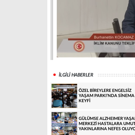
İLGİLİ HABERLER
ÖZEL BİREYLERE ENGELSİZ
YAŞAM PARKI’NDA SİNEMA
KEYFİ
GÜLÜMSE ALZHEIMER YAŞ
MERKEZİ HASTALARA UMUT
YAKINLARINA NEFES OLUY