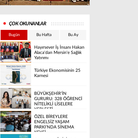
ÇOK OKUNANLAR
Bugün
Bu Hafta
Bu Ay
Hayırsever İş İnsanı Hakan
Alaca'dan Mersin'e Sağlık
Yatırımı
Türkiye Ekonomisinin 25
Karnesi
BÜYÜKŞEHİR’İN
GURURU: 328 ÖĞRENCİ
NİTELİKLİ LİSELERE
YERLEŞTİ
ÖZEL BİREYLERE
ENGELSİZ YAŞAM
PARKI’NDA SİNEMA
KEYFİ