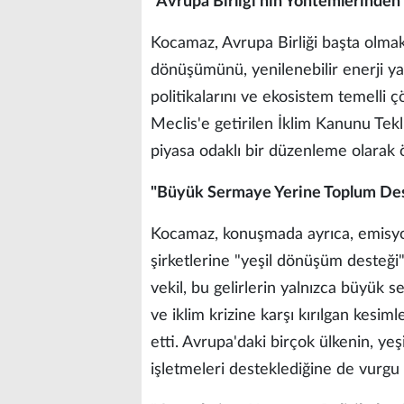
"Avrupa Birliği'nin Yöntemlerinden 
Kocamaz, Avrupa Birliği başta olmak 
dönüşümünü, yenilenebilir enerji yatır
politikalarını ve ekosistem temelli
Meclis'e getirilen İklim Kanunu Tekli
piyasa odaklı bir düzenleme olarak ö
"Büyük Sermaye Yerine Toplum De
Kocamaz, konuşmada ayrıca, emisyon
şirketlerine "yeşil dönüşüm desteği" a
vekil, bu gelirlerin yalnızca büyük
ve iklim krizine karşı kırılgan kesim
etti. Avrupa'daki birçok ülkenin, y
işletmeleri desteklediğine de vurgu 