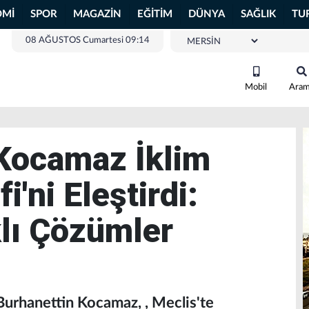
OMİ
SPOR
MAGAZİN
EĞİTİM
DÜNYA
SAĞLIK
TU
08 AĞUSTOS Cumartesi 09:14
Mobil
Ara
 Kocamaz İklim
i'ni Eleştirdi:
lı Çözümler
 Burhanettin Kocamaz, , Meclis'te