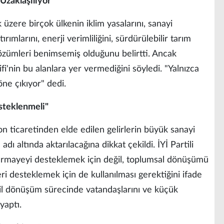
Uzaklaşılıyor"
üzere birçok ülkenin iklim yasalarını, sanayi
ımlarını, enerji verimliliğini, sürdürülebilir tarım
 çözümleri benimsemiş olduğunu belirtti. Ancak
fi'nin bu alanlara yer vermediğini söyledi. "Yalnızca
ne çıkıyor" dedi.
steklenmeli"
 ticaretinden elde edilen gelirlerin büyük sanayi
dı altında aktarılacağına dikkat çekildi. İYİ Partili
 sermayeyi desteklemek için değil, toplumsal dönüşümü
leri desteklemek için de kullanılması gerektiğini ifade
eşil dönüşüm sürecinde vatandaşlarını ve küçük
yaptı.