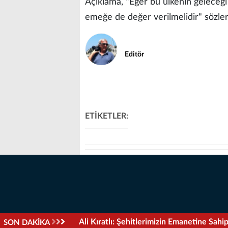
​Açıklama, "Eğer bu ülkenin geleceğ
emeğe de değer verilmelidir" sözler
Editör
ETİKETLER:
Ali Kıratlı: Şehitlerimizin Emanetine Sah
SON DAKİKA