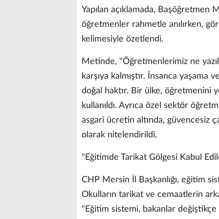
​Yapılan açıklamada, Başöğretmen M
öğretmenler rahmetle anılırken, gö
kelimesiyle özetlendi.
​Metinde, "Öğretmenlerimiz ne yazık
karşıya kalmıştır. İnsanca yaşama v
doğal haktır. Bir ülke, öğretmenini 
kullanıldı. Ayrıca özel sektör öğret
asgari ücretin altında, güvencesiz ç
olarak nitelendirildi.
​"Eğitimde Tarikat Gölgesi Kabul Ed
​CHP Mersin İl Başkanlığı, eğitim si
Okulların tarikat ve cemaatlerin ark
"Eğitim sistemi, bakanlar değiştikç