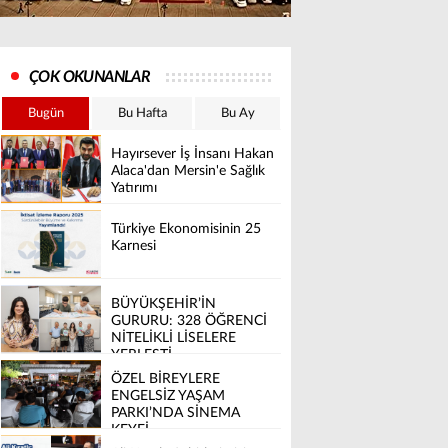
ÇOK OKUNANLAR
Bugün
Bu Hafta
Bu Ay
Hayırsever İş İnsanı Hakan
Alaca'dan Mersin'e Sağlık
Yatırımı
Türkiye Ekonomisinin 25
Karnesi
BÜYÜKŞEHİR’İN
GURURU: 328 ÖĞRENCİ
NİTELİKLİ LİSELERE
YERLEŞTİ
ÖZEL BİREYLERE
ENGELSİZ YAŞAM
PARKI’NDA SİNEMA
KEYFİ