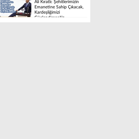
Ali Kıratlı: Şehitlerimizin
Emanetine Sahip Çıkacak,
Kardeşliğimizi
Güçlendireceğiz