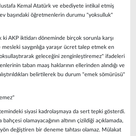
ustafa Kemal Atatürk ve ebediyete intikal etmiş
rev başındaki öğretmenlerin durumu "yoksulluk"
 ki AKP iktidarı döneminde birçok sorunla karşı
e mesleki saygınlığa yaraşır ücret talep etmek en
yoksullaştırarak geleceğini zenginleştiremez" ifadeleri
menlerinin taban maaş haklarının ellerinden alındığı ve
alıştırıldıkları belirtilerek bu durum "emek sömürüsü"
ilemez"
stemindeki siyasi kadrolaşmaya da sert tepki gösterdi.
a bahçesi olamayacağının altının çizildiği açıklamada,
e yön değiştiren bir deneme tahtası olamaz. Mülakat