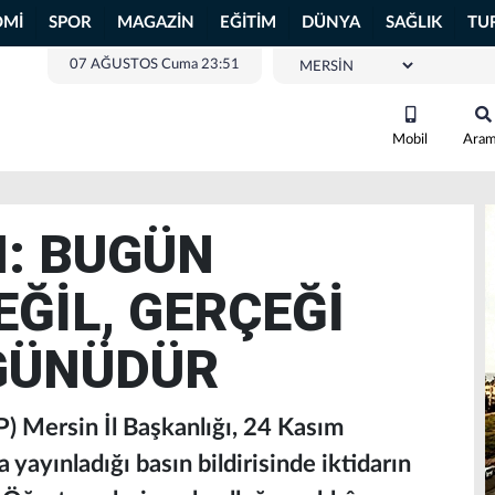
OMİ
SPOR
MAGAZİN
EĞİTİM
DÜNYA
SAĞLIK
TU
07 AĞUSTOS Cuma 23:51
Mobil
Ara
: BUGÜN
ĞİL, GERÇEĞİ
GÜNÜDÜR
P) Mersin İl Başkanlığı, 24 Kasım
yayınladığı basın bildirisinde iktidarın