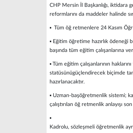
​CHP Mersin İl Başkanlığı, iktidara
reformlarını da maddeler halinde sır
▪ ​ Tüm öğ retmenlere 24 Kasım Öğ
▪ Eğitim öğretime hazırlık ödeneği b
başında tüm eğitim çalışanlarına ver
▪ Tüm eğitim çalışanlarının hakların
statüsünügüçlendirecek biçimde t
hazırlanacaktır.
▪ Uzman-başöğretmenlik sistemi; kal
çalıştırılan öğ retmenlik anlayışı son
▪
Kadrolu, sözleşmeli öğretmenlik a