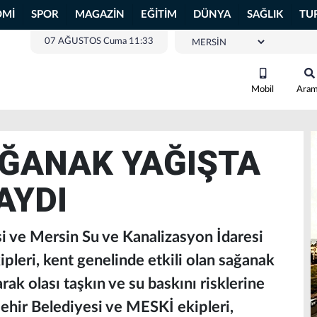
OMİ
SPOR
MAGAZİN
EĞİTİM
DÜNYA
SAĞLIK
TU
07 AĞUSTOS Cuma 11:33
Mobil
Ara
AĞANAK YAĞIŞTA
AYDI
i ve Mersin Su ve Kanalizasyon İdaresi
leri, kent genelinde etkili olan sağanak
rak olası taşkın ve su baskını risklerine
şehir Belediyesi ve MESKİ ekipleri,