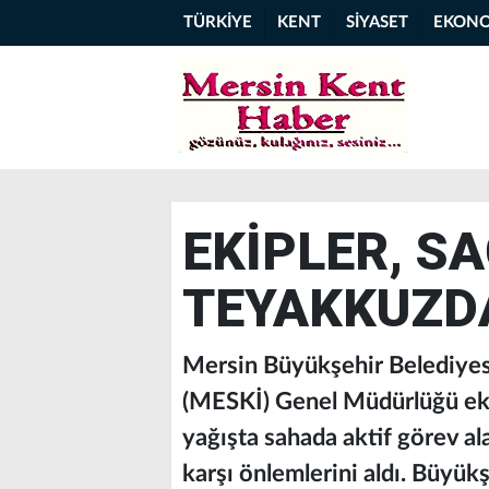
TÜRKİYE
KENT
SİYASET
EKON
EKİPLER, S
TEYAKKUZD
Mersin Büyükşehir Belediyes
(MESKİ) Genel Müdürlüğü ekip
yağışta sahada aktif görev ala
karşı önlemlerini aldı. Büyük