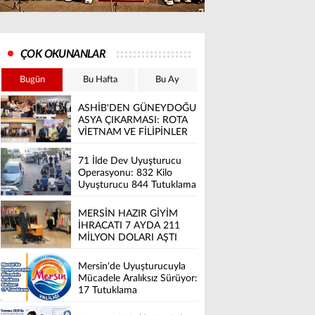
ÇOK OKUNANLAR
Bugün
Bu Hafta
Bu Ay
ASHİB'DEN GÜNEYDOĞU
ASYA ÇIKARMASI: ROTA
VİETNAM VE FİLİPİNLER
71 İlde Dev Uyuşturucu
Operasyonu: 832 Kilo
Uyuşturucu 844 Tutuklama
MERSİN HAZIR GİYİM
İHRACATI 7 AYDA 211
MİLYON DOLARI AŞTI
Mersin'de Uyuşturucuyla
Mücadele Aralıksız Sürüyor:
17 Tutuklama